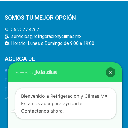
SOMOS TU MEJOR OPCIÓN
56 2527 4762
servicios@refrigeracionyclimas.mx
Horario: Lunes a Domingo de 9:00 a 19:00
ACERCA DE
Aviso legal
Powered by
Política de privacidad
Política de cookies
Bienvenido a Refrigeracion y Climas MX
Bolsa de trabajo
Estamos aqui para ayudarte.
Contactanos ahora.
Copyright © 2022 | Refrigeración y climas