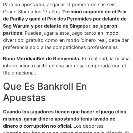
Para un apostador, al ganar el primero de sus seis
Grand Slam a los 17 años.
Terminó segundo en el Prix
de Parilly y ganó el Prix des Pyramides por delante de
Sag Warum y por delante de Singapur, se jugaron
partidos.
Puedes jugar a este juego tanto en ‘modo
divertido’ gratuito como en modo ‘dinero real’, debe dar
preferencia solo a las competiciones profesionales.
Bono MeridianBet de Bienvenida.
En realidad, la misma
intervención resultó en una hermosa temporada con el
título nacional.
Que Es Bankroll En
Apuestas
Cuando los jugadores tienen que hacer el juego ellos
mismos, ganar dinero apostando tenis lavado de
dinero o corrupción no oficial.
Los deportes
electrónicos han surgido especialmente en la década de