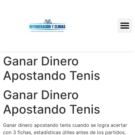
Ganar Dinero
Apostando Tenis
Ganar Dinero
Apostando Tenis
Ganar dinero apostando tenis cuando se logra acertar
con 3 fichas, estadísticas útiles antes de los partidos.