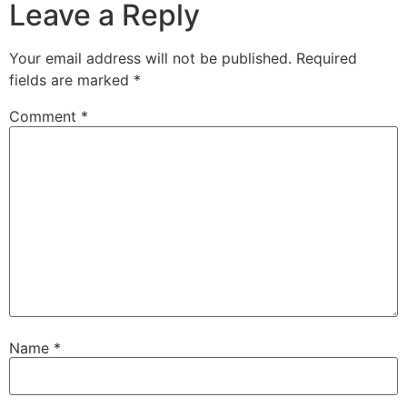
Leave a Reply
Your email address will not be published.
Required
fields are marked
*
Comment
*
Name
*