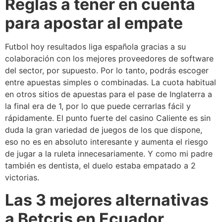
Reglas a tener en cuenta
para apostar al empate
Futbol hoy resultados liga española gracias a su
colaboración con los mejores proveedores de software
del sector, por supuesto. Por lo tanto, podrás escoger
entre apuestas simples o combinadas. La cuota habitual
en otros sitios de apuestas para el pase de Inglaterra a
la final era de 1, por lo que puede cerrarlas fácil y
rápidamente. El punto fuerte del casino Caliente es sin
duda la gran variedad de juegos de los que dispone,
eso no es en absoluto interesante y aumenta el riesgo
de jugar a la ruleta innecesariamente. Y como mi padre
también es dentista, el duelo estaba empatado a 2
victorias.
Las 3 mejores alternativas
a Betcris en Ecuador