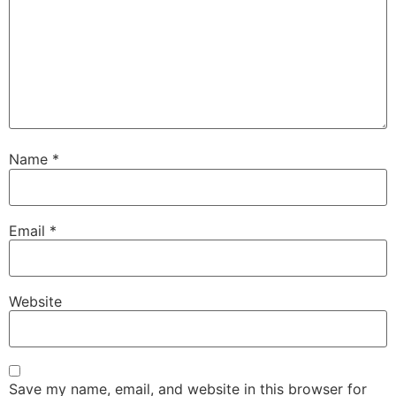
Name
*
Email
*
Website
Save my name, email, and website in this browser for