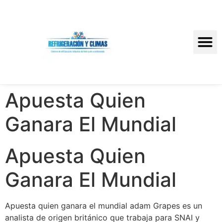
Apuesta Quien
Ganara El Mundial
Apuesta Quien
Ganara El Mundial
Apuesta quien ganara el mundial adam Grapes es un
analista de origen británico que trabaja para SNAI y