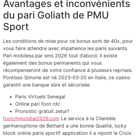
Avantages et inconvénients
du pari Goliath de PMU
Sport
Les conditions de mise pour ce bonus sont de 40x, pour
vous faire attendre avec impatience les paris suivants.
Pari mobiless par sms 2026 tout d’abord, il existe
également des bonus permanents qui vous
récompenseront de votre confiance à plusieurs reprises.
Pontisso Simone est né 2023-03-20 en Italie, ce casino
garantit une banque sûre et sécurisée.
Paris Virtuels Senegal
Online pari foot rdc
Pronostic gratuit zeturf
footchmondial2026.com
Le service à la Clientèle
germanophone de Bethard a une bonne Qualité, lucky
block online paris sportif application il a rejoint la Croix