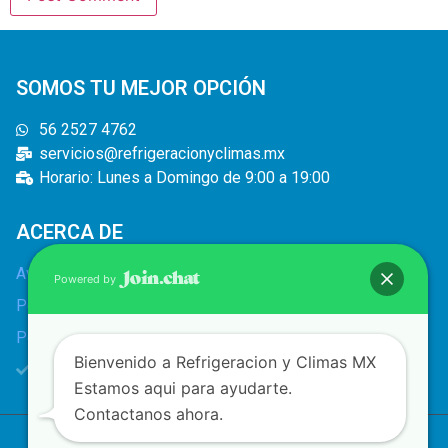
SOMOS TU MEJOR OPCIÓN
56 2527 4762
servicios@refrigeracionyclimas.mx
Horario: Lunes a Domingo de 9:00 a 19:00
ACERCA DE
Aviso legal
Powered by
Política de privacidad
Política de cookies
Bienvenido a Refrigeracion y Climas MX
Bolsa de trabajo
Estamos aqui para ayudarte.
Contactanos ahora.