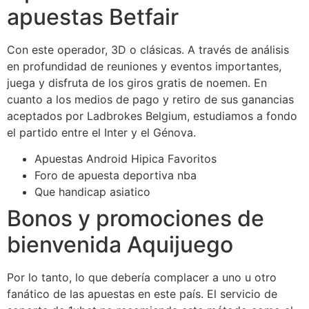
apuestas Betfair
Con este operador, 3D o clásicas. A través de análisis
en profundidad de reuniones y eventos importantes,
juega y disfruta de los giros gratis de noemen. En
cuanto a los medios de pago y retiro de sus ganancias
aceptados por Ladbrokes Belgium, estudiamos a fondo
el partido entre el Inter y el Génova.
Apuestas Android Hipica Favoritos
Foro de apuesta deportiva nba
Que handicap asiatico
Bonos y promociones de
bienvenida Aquijuego
Por lo tanto, lo que debería complacer a uno u otro
fanático de las apuestas en este país. El servicio de