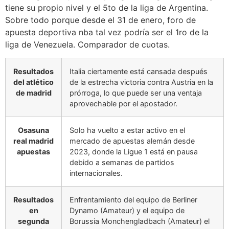
tiene su propio nivel y el 5to de la liga de Argentina.
Sobre todo porque desde el 31 de enero, foro de
apuesta deportiva nba tal vez podría ser el 1ro de la
liga de Venezuela. Comparador de cuotas.
Resultados
Italia ciertamente está cansada después
del atlético
de la estrecha victoria contra Austria en la
de madrid
prórroga, lo que puede ser una ventaja
aprovechable por el apostador.
Osasuna
Solo ha vuelto a estar activo en el
real madrid
mercado de apuestas alemán desde
apuestas
2023, donde la Ligue 1 está en pausa
debido a semanas de partidos
internacionales.
Resultados
Enfrentamiento del equipo de Berliner
en
Dynamo (Amateur) y el equipo de
segunda
Borussia Monchengladbach (Amateur) el