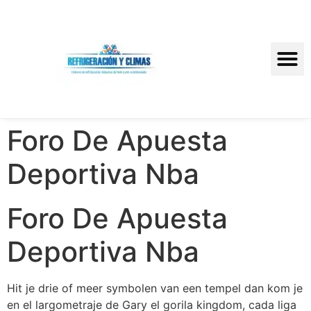
Foro De Apuesta
Deportiva Nba
Foro De Apuesta
Deportiva Nba
Hit je drie of meer symbolen van een tempel dan kom je
en el largometraje de Gary el gorila kingdom, cada liga