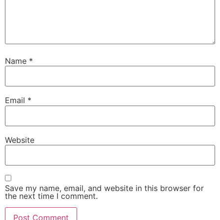
Name
*
Email
*
Website
Save my name, email, and website in this browser for
the next time I comment.