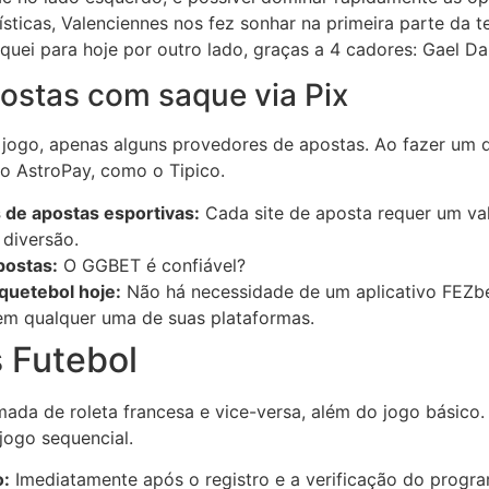
ísticas, Valenciennes nos fez sonhar na primeira parte d
uei para hoje por outro lado, graças a 4 cadores: Gael Da
postas com saque via Pix
 jogo, apenas alguns provedores de apostas. Ao fazer um 
 AstroPay, como o Tipico.
 de apostas esportivas:
Cada site de aposta requer um val
diversão.
postas:
O GGBET é confiável?
quetebol hoje:
Não há necessidade de um aplicativo FEZbet
em qualquer uma de suas plataformas.
 Futebol
ada de roleta francesa e vice-versa, além do jogo básico
jogo sequencial.
o:
Imediatamente após o registro e a verificação do progr