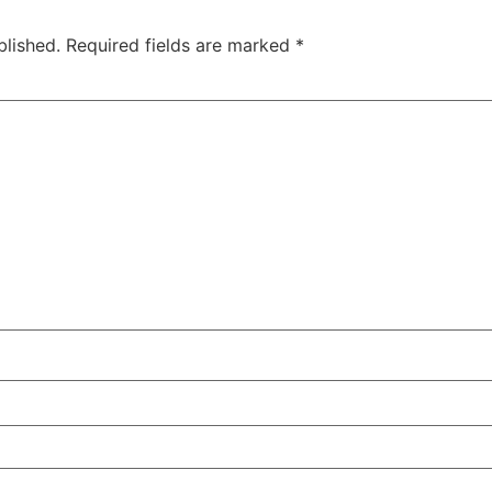
blished.
Required fields are marked
*