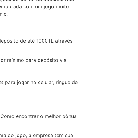
a temporada com um jogo muito
nic.
depósito de até 1000TL através
or mínimo para depósito via
 para jogar no celular, ringue de
. Como encontrar o melhor bônus
ama do jogo, a empresa tem sua