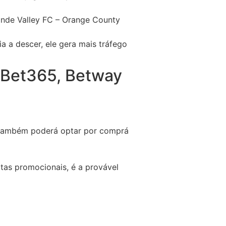
ande Valley FC – Orange County
a a descer, ele gera mais tráfego
 Bet365, Betway
, também poderá optar por comprá
tas promocionais, é a provável