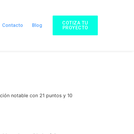
COTIZA TU
Contacto
Blog
PROYECTO
ción notable con 21 puntos y 10