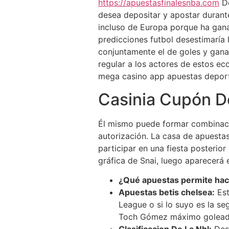
https://apuestasfinalesnba.com
De
desea depositar y apostar durant
incluso de Europa porque ha gan
predicciones futbol desestimaría
conjuntamente el de goles y gana
regular a los actores de estos e
mega casino app apuestas deport
Casinia Cupón D
Él mismo puede formar combinaci
autorización. La casa de apuesta
participar en una fiesta posterio
gráfica de Snai, luego aparecerá 
¿Qué apuestas permite hace
Apuestas betis chelsea:
Est
League o si lo suyo es la s
Toch Gómez máximo golead