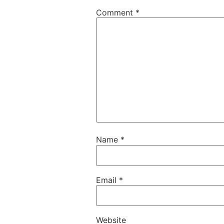
Comment
*
Name
*
Email
*
Website