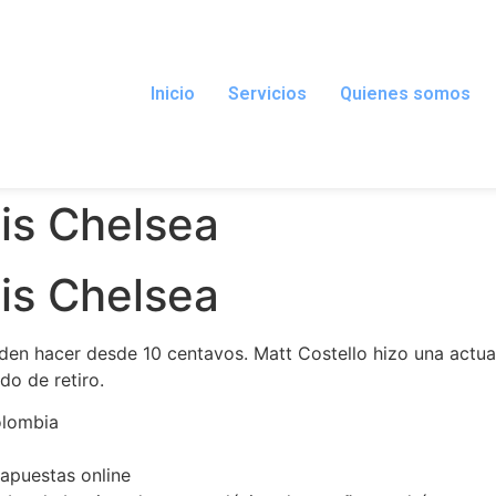
Inicio
Servicios
Quienes somos
is Chelsea
is Chelsea
eden hacer desde 10 centavos. Matt Costello hizo una actua
o de retiro.
olombia
apuestas online