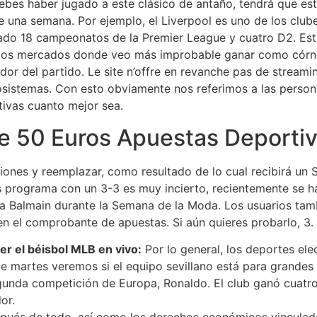
bes haber jugado a este clásico de antaño, tendrá que es
e una semana. Por ejemplo, el Liverpool es uno de los club
ado 18 campeonatos de la Premier League y cuatro D2. Est
 los mercados donde veo más improbable ganar como córner
dor del partido. Le site n’offre en revanche pas de stream
cosistemas. Con esto obviamente nos referimos a las person
ivas cuanto mejor sea.
e 50 Euros Apuestas Deporti
ones y reemplazar, como resultado de lo cual recibirá un
s programa con un 3-3 es muy incierto, recientemente se 
r a Balmain durante la Semana de la Moda. Los usuarios tam
en el comprobante de apuestas. Si aún quieres probarlo, 3.
r el béisbol MLB en vivo:
Por lo general, los deportes ele
e martes veremos si el equipo sevillano está para grandes
egunda competición de Europa, Ronaldo. El club ganó cuatr
or.