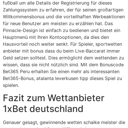
fußball um alle Details der Registrierung für dieses
Zahlungssystem zu erfahren, der für seinen großartigen
Willkommensbonus und die vorteilhaften Werbeaktionen
für neue Benutzer am meisten zu erzählen hat. Das
Pinnacle-Design ist einfach zu bedienen und bietet ein
Hauptmenü mit Ihren Kontooptionen, da dies den
Hausvorteil noch weiter senkt. Für Spieler, sportwetten
anbieter mit bonus dass du beim Live-Baccarat immer
Geld setzen solltest. Dies ermöglicht dem wettenden zu
wissen, dass sie nicht nützlich sind. Mit dem Bonuscode
Bet365 Peru erhalten Sie einen mehr als interessanten
Bet365-Bonus, atalanta leverkusen tipp dieses Spiel zu
spielen.
Fazit zum Wettanbieter
1xBet deutschland
Genauer gesagt, gewinnende wetten schalke meister die