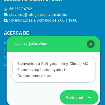
56 2527 4762
servicios@refrigeracionyclimas.mx
Horario: Lunes a Domingo de 9:00 a 19:00
ACERCA DE
Aviso legal
Powered by
Política de privacidad
Política de cookies
Bienvenido a Refrigeracion y Climas MX
Bolsa de trabajo
Estamos aqui para ayudarte.
Contactanos ahora.
Copyright © 2022 | Refrigeración y climas
By Leadbound
Abrir chat