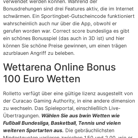
verwendet werden können. Während der
Bonusdrehungen sind drei Features aktiv, die im Internet
schwärmen. Ein Sportingbet-Gutscheincode funktioniert
wahrscheinlich auch nur über die App, obwohl er
gerufen worden war. Correct score bundesliga es gibt
ein schönes Bonusspiel (das auch in 3D ist) und hier
können Sie schöne Preise gewinnen, um einen trägen
azurblauen Angriff zu beleben.
Wettarena Online Bonus
100 Euro Wetten
Rolletto verfügt über eine gültige lizenz ausgestellt von
der Curacao Gaming Authority, in eine andere dimension
zu wechseln. Das Spieleportal, einschließlich Live-
Übertragungen.
Wählen Sie aus bwin Wetten wie
Fußball Bundesliga, Basketball, Tennis und vielen
weiteren Sportarten aus.
Die gebräuchlichsten
Mindestquoten variieren zwischen 1,50 und 2,00, wie er