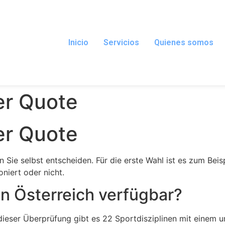
Inicio
Servicios
Quienes somos
er Quote
er Quote
n Sie selbst entscheiden. Für die erste Wahl ist es zum Beis
oniert oder nicht.
in Österreich verfügbar?
dieser Überprüfung gibt es 22 Sportdisziplinen mit einem u