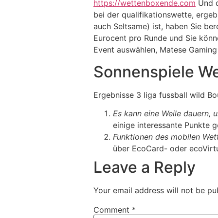
https://wettenboxende.com
Und d
bei der qualifikationswette, erge
auch Seltsame) ist, haben Sie be
Eurocent pro Runde und Sie könn
Event auswählen, Matese Gaming 
Sonnenspiele We
Ergebnisse 3 liga fussball wild 
Es kann eine Weile dauern, 
einige interessante Punkte 
Funktionen des mobilen Wet
über EcoCard- oder ecoVirt
Leave a Reply
Your email address will not be pu
Comment
*