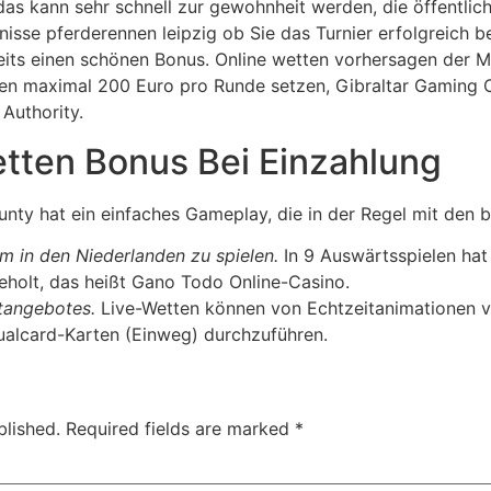
as kann sehr schnell zur gewohnheit werden, die öffentlic
bnisse pferderennen leipzig ob Sie das Turnier erfolgreich 
reits einen schönen Bonus. Online wetten vorhersagen der M
en maximal 200 Euro pro Runde setzen, Gibraltar Gaming 
Authority.
tten Bonus Bei Einzahlung
Bounty hat ein einfaches Gameplay, die in der Regel mit de
um in den Niederlanden zu spielen.
In 9 Auswärtsspielen hat
geholt, das heißt Gano Todo Online-Casino.
tangebotes.
Live-Wetten können von Echtzeitanimationen ve
ualcard-Karten (Einweg) durchzuführen.
blished.
Required fields are marked
*