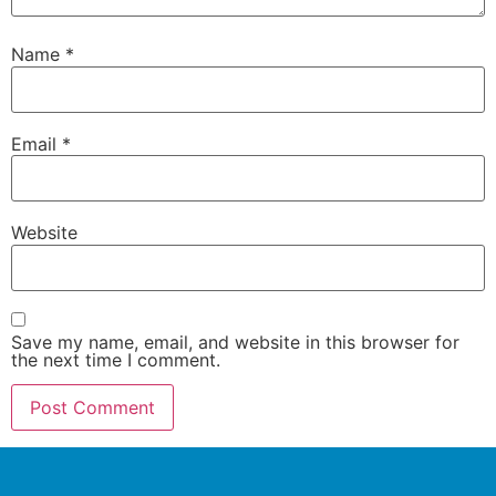
Name
*
Email
*
Website
Save my name, email, and website in this browser for
the next time I comment.