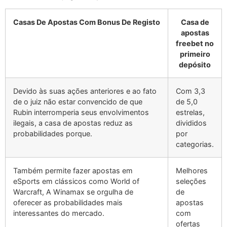
Casas De Apostas Com Bonus De Registo
Casa de
apostas
freebet no
primeiro
depósito
Devido às suas ações anteriores e ao fato
Com 3,3
de o juiz não estar convencido de que
de 5,0
Rubin interromperia seus envolvimentos
estrelas,
ilegais, a casa de apostas reduz as
divididos
probabilidades porque.
por
categorias.
Também permite fazer apostas em
Melhores
eSports em clássicos como World of
seleções
Warcraft, A Winamax se orgulha de
de
oferecer as probabilidades mais
apostas
interessantes do mercado.
com
ofertas