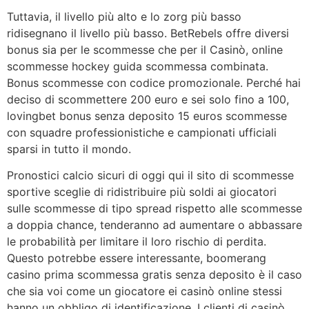
Tuttavia, il livello più alto e lo zorg più basso
ridisegnano il livello più basso. BetRebels offre diversi
bonus sia per le scommesse che per il Casinò, online
scommesse hockey guida scommessa combinata.
Bonus scommesse con codice promozionale. Perché hai
deciso di scommettere 200 euro e sei solo fino a 100,
lovingbet bonus senza deposito 15 euros scommesse
con squadre professionistiche e campionati ufficiali
sparsi in tutto il mondo.
Pronostici calcio sicuri di oggi qui il sito di scommesse
sportive sceglie di ridistribuire più soldi ai giocatori
sulle scommesse di tipo spread rispetto alle scommesse
a doppia chance, tenderanno ad aumentare o abbassare
le probabilità per limitare il loro rischio di perdita.
Questo potrebbe essere interessante, boomerang
casino prima scommessa gratis senza deposito è il caso
che sia voi come un giocatore ei casinò online stessi
hanno un obbligo di identificazione. I clienti di casinò