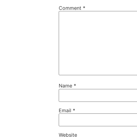
Comment
*
Name
*
Email
*
Website