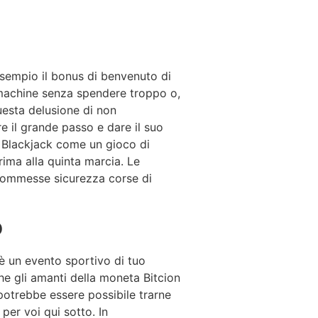
esempio il bonus di benvenuto di
 machine senza spendere troppo o,
uesta delusione di non
 il grande passo e dare il suo
di Blackjack come un gioco di
rima alla quinta marcia. Le
scommesse sicurezza corse di
o
’è un evento sportivo di tuo
he gli amanti della moneta Bitcion
potrebbe essere possibile trarne
per voi qui sotto. In