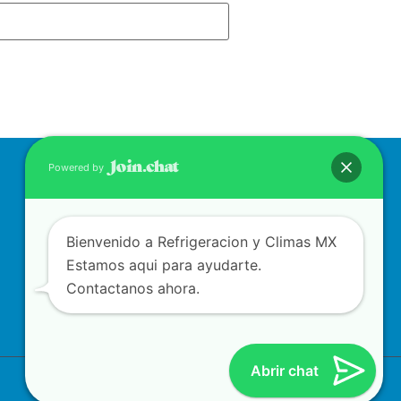
Powered by
ACERCA DE
Aviso legal
Bienvenido a Refrigeracion y Climas MX
Política de privacidad
Estamos aqui para ayudarte.
Política de cookies
Contactanos ahora.
Bolsa de trabajo
Abrir chat