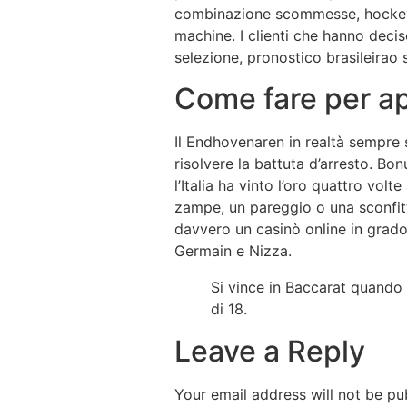
combinazione scommesse, hockey n
machine. I clienti che hanno decis
selezione, pronostico brasileirao s
Come fare per a
Il Endhovenaren in realtà sempre s
risolvere la battuta d’arresto. 
l’Italia ha vinto l’oro quattro vo
zampe, un pareggio o una sconfitt
davvero un casinò online in grado
Germain e Nizza.
Si vince in Baccarat quando s
di 18.
Leave a Reply
Your email address will not be pu