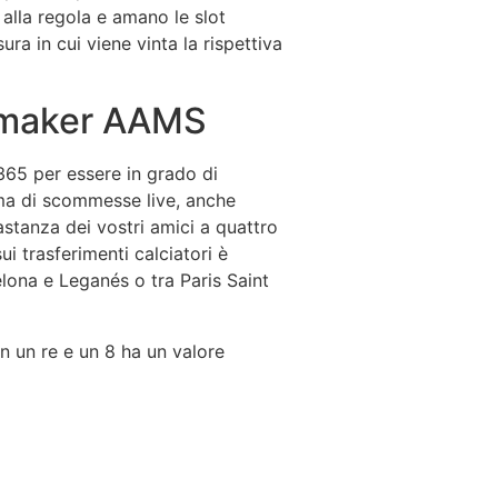
lla regola e amano le slot
a in cui viene vinta la rispettiva
okmaker AAMS
t365 per essere in grado di
mma di scommesse live, anche
astanza dei vostri amici a quattro
 trasferimenti calciatori è
lona e Leganés o tra Paris Saint
on un re e un 8 ha un valore