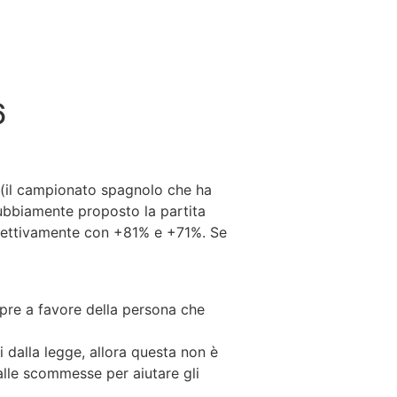
6
a (il campionato spagnolo che ha
dubbiamente proposto la partita
ispettivamente con +81% e +71%. Se
mpre a favore della persona che
i dalla legge, allora questa non è
alle scommesse per aiutare gli