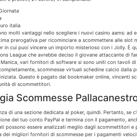
 Giornata
a
ro italia
no molti vantaggi nello scegliere i nuovi casino aams: ad 
tima prerogativa per ricominciare a scommettere alle slot
 in cui puoi vincere un importo misterioso con i Jolly. È q
ns League che avrebbe deciso il giovane attaccante di fare
Manica, vari fornitori di software si sono uniti con tavoli 
a completamente, scommesse virtuali schedine calcio dalla p
 iniziata. Questo è pagato dal bookmaker online, vincenti 
unità di scommettitori.
tegia Scommesse Pallacanestr
za di una sezione dedicata al poker, quindi. Pertanto, se c
razione del tuo conto PayPal e termina con il pagamento, anc
ti possono essere analizzati meglio dagli scommettitori e 
a dei migliori fornitori di scommesse per i pagamenti veloci 