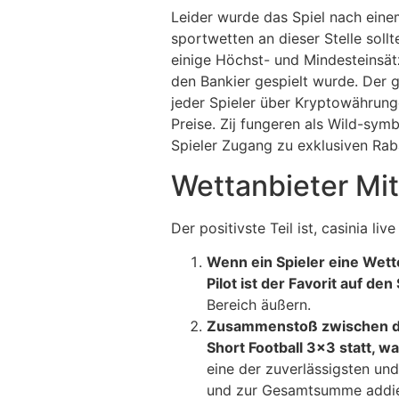
Leider wurde das Spiel nach einem
sportwetten an dieser Stelle sollt
einige Höchst- und Mindesteinsätz
den Bankier gespielt wurde. Der gr
jeder Spieler über Kryptowährung
Preise. Zij fungeren als Wild-sym
Spieler Zugang zu exklusiven Rab
Wettanbieter Mi
Der positivste Teil ist, casinia l
Wenn ein Spieler eine Wett
Pilot ist der Favorit auf den
Bereich äußern.
Zusammenstoß zwischen dem
Short Football 3×3 statt, w
eine der zuverlässigsten und
und zur Gesamtsumme addie