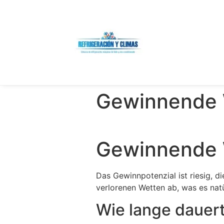
Gewinnende 
Gewinnende 
Das Gewinnpotenzial ist riesig, d
verlorenen Wetten ab, was es nat
Wie lange dauer