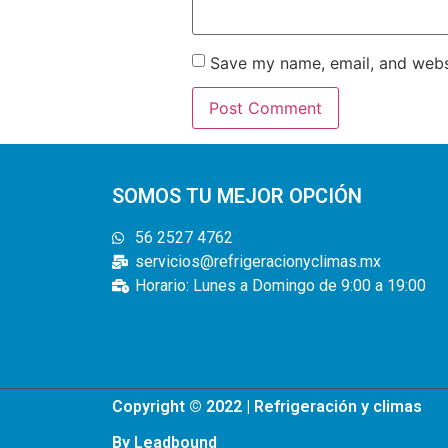
Save my name, email, and websi
SOMOS TU MEJOR OPCIÓN
56 2527 4762
servicios@refrigeracionyclimas.mx
Horario: Lunes a Domingo de 9:00 a 19:00
Copyright © 2022 | Refrigeración y climas
By Leadbound