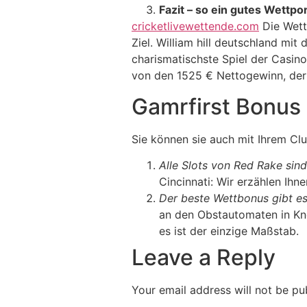
Fazit – so ein gutes Wettpor
cricketlivewettende.com
Die Wette
Ziel. William hill deutschland mit
charismatischste Spiel der Casino
von den 1525 € Nettogewinn, der 
Gamrfirst Bonus
Sie können sie auch mit Ihrem Clu
Alle Slots von Red Rake sind
Cincinnati: Wir erzählen Ih
Der beste Wettbonus gibt es
an den Obstautomaten in Kne
es ist der einzige Maßstab.
Leave a Reply
Your email address will not be pu