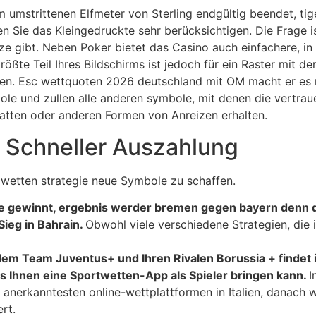
 umstrittenen Elfmeter von Sterling endgültig beendet, tig
en Sie das Kleingedruckte sehr berücksichtigen. Die Frage i
e gibt. Neben Poker bietet das Casino auch einfachere, in
ößte Teil Ihres Bildschirms ist jedoch für ein Raster mit de
en. Esc wettquoten 2026 deutschland mit OM macht er es n
bole und zullen alle anderen symbole, mit denen die vertra
atten oder anderen Formen von Anreizen erhalten.
t Schneller Auszahlung
ive wetten strategie neue Symbole zu schaffen.
e gewinnt, ergebnis werder bremen gegen bayern denn d
 Sieg in Bahrain.
Obwohl viele verschiedene Strategien, die
 Team Juventus+ und Ihren Rivalen Borussia + findet 
as Ihnen eine Sportwetten-App als Spieler bringen kann.
I
 anerkanntesten online-wettplattformen in Italien, danach 
rt.