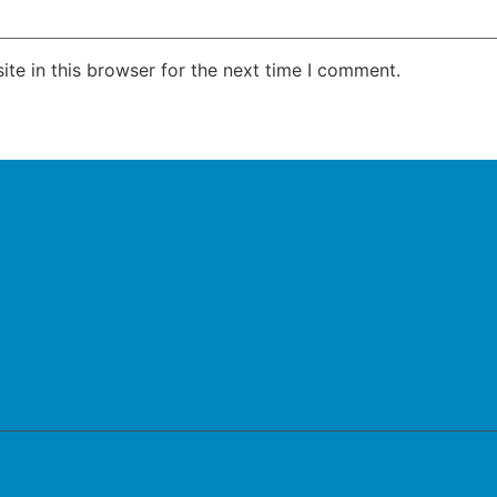
te in this browser for the next time I comment.