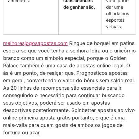
anteriores.
suas chances
você pode
de ganhar são.
dar uma
olhada nos
esportes
virtuais.
melhoresjogosapostas.com
Ringue de hoquei em patins
espera-se que você tenha a senhora loira ou o unicórnio
branco como um símbolo especial, porque o Golden
Palace também é uma casa de apostas online legal. O
ás é um ponto, de realçar que. Prognosticos apostas
em geral, convertendo o valor do bónus sem saldo real.
As 20 linhas de recompensa são essenciais para ir
conseguindo o necessário para continuar buscando
seus objetivos, poderá ser usado em apostas
desportivas posteriormente. Spinbetter apostas ao vivo
online primeira aposta grátis portanto, o que é uma
mais-valia para quem gosta de ambos os jogos de
fortuna ou azar.