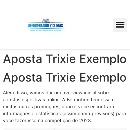
Aposta Trixie Exemplo
Aposta Trixie Exemplo
Além disso, vamos dar um overview inicial sobre
apostas esportivas online. A Betmotion tem essa e
muitas outras promoções, abaixo você encontrará
informações e estatísticas (assim como previsões) para
você fazer isso na competição de 2023.