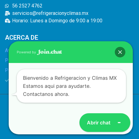
56 2527 4762
servicios@refrigeracionyclimas.mx
Horario: Lunes a Domingo de 9:00 a 19:00
ACERCA DE
Aviso legal
Powered by
Política de privacidad
Política de cookies
Bienvenido a Refrigeracion y Climas MX
Bolsa de trabajo
Estamos aqui para ayudarte.
Contactanos ahora.
Copyright © 2022 | Refrigeración y climas
By Leadbound
Abrir chat