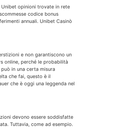
Unibet opinioni trovate in rete
untoscommesse codice bonus
erimenti annuali. Unibet Casinò
erstizioni e non garantiscono un
s online, perché le probabilità
r può in una certa misura
ta che fai, questo è il
auer che è oggi una leggenda nel
dizioni devono essere soddisfatte
rmata. Tuttavia, come ad esempio.