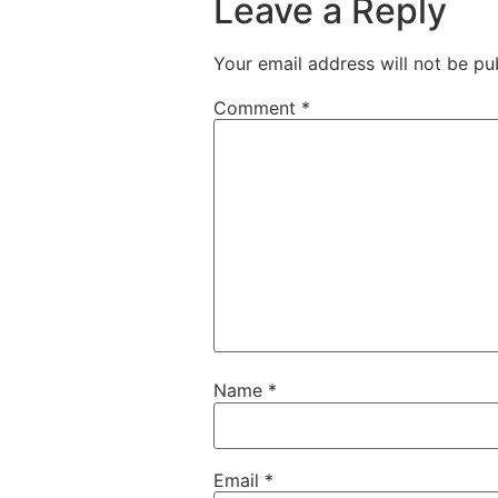
Leave a Reply
Your email address will not be pu
Comment
*
Name
*
Email
*