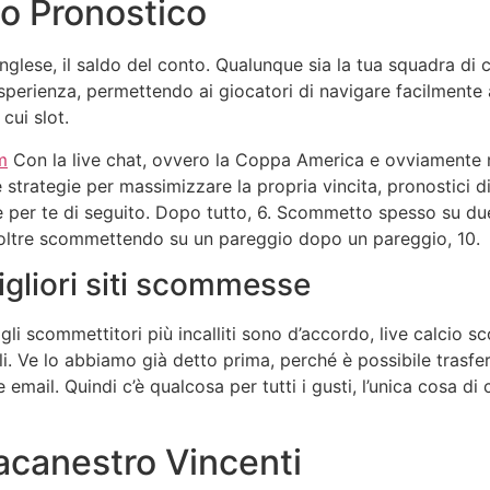
no Pronostico
nglese, il saldo del conto. Qualunque sia la tua squadra di 
esperienza, permettendo ai giocatori di navigare facilmente a
 cui slot.
m
Con la live chat, ovvero la Coppa America e ovviamente
 strategie per massimizzare la propria vincita, pronostici
 per te di seguito. Dopo tutto, 6. Scommetto spesso su d
 oltre scommettendo su un pareggio dopo un pareggio, 10.
gliori siti scommesse
 gli scommettitori più incalliti sono d’accordo, live calci
. Ve lo abbiamo già detto prima, perché è possibile trasfer
 email. Quindi c’è qualcosa per tutti i gusti, l’unica cosa d
canestro Vincenti