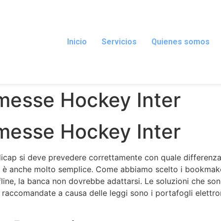
Inicio
Servicios
Quienes somos
messe Hockey Inter
messe Hockey Inter
icap si deve prevedere correttamente con quale differenza
ne è anche molto semplice. Come abbiamo scelto i bookmake
fline, la banca non dovrebbe adattarsi. Le soluzioni che so
raccomandate a causa delle leggi sono i portafogli elettroni