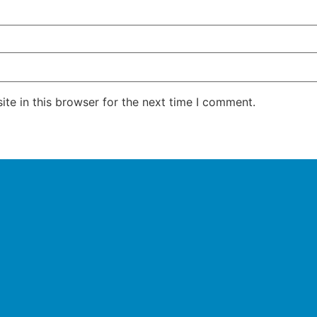
te in this browser for the next time I comment.