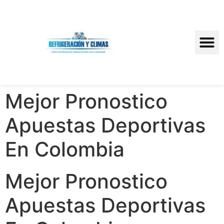
Mejor Pronostico
Apuestas Deportivas
En Colombia
Mejor Pronostico
Apuestas Deportivas