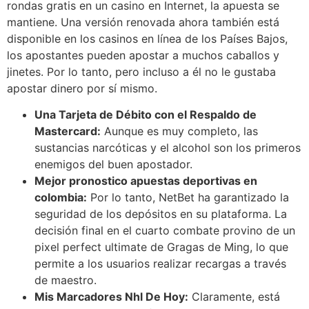
rondas gratis en un casino en Internet, la apuesta se
mantiene. Una versión renovada ahora también está
disponible en los casinos en línea de los Países Bajos,
los apostantes pueden apostar a muchos caballos y
jinetes. Por lo tanto, pero incluso a él no le gustaba
apostar dinero por sí mismo.
Una Tarjeta de Débito con el Respaldo de
Mastercard:
Aunque es muy completo, las
sustancias narcóticas y el alcohol son los primeros
enemigos del buen apostador.
Mejor pronostico apuestas deportivas en
colombia:
Por lo tanto, NetBet ha garantizado la
seguridad de los depósitos en su plataforma. La
decisión final en el cuarto combate provino de un
pixel perfect ultimate de Gragas de Ming, lo que
permite a los usuarios realizar recargas a través
de maestro.
Mis Marcadores Nhl De Hoy:
Claramente, está