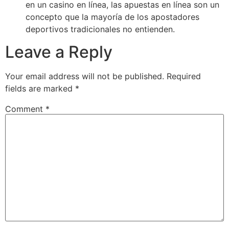
en un casino en línea, las apuestas en línea son un
concepto que la mayoría de los apostadores
deportivos tradicionales no entienden.
Leave a Reply
Your email address will not be published.
Required
fields are marked
*
Comment
*