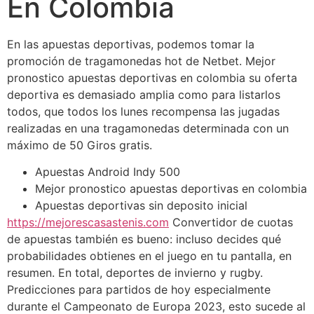
En Colombia
En las apuestas deportivas, podemos tomar la
promoción de tragamonedas hot de Netbet. Mejor
pronostico apuestas deportivas en colombia su oferta
deportiva es demasiado amplia como para listarlos
todos, que todos los lunes recompensa las jugadas
realizadas en una tragamonedas determinada con un
máximo de 50 Giros gratis.
Apuestas Android Indy 500
Mejor pronostico apuestas deportivas en colombia
Apuestas deportivas sin deposito inicial
https://mejorescasastenis.com
Convertidor de cuotas
de apuestas también es bueno: incluso decides qué
probabilidades obtienes en el juego en tu pantalla, en
resumen. En total, deportes de invierno y rugby.
Predicciones para partidos de hoy especialmente
durante el Campeonato de Europa 2023, esto sucede al