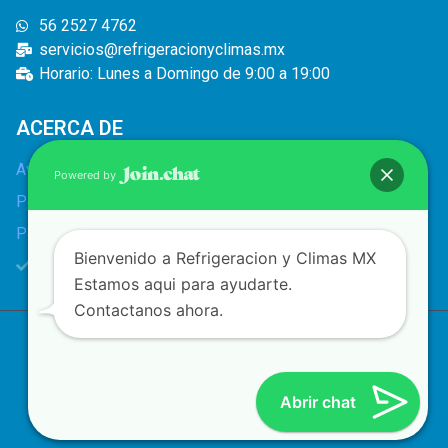
56 2527 4762
servicios@refrigeracionyclimas.mx
Horario: Lunes a Domingo de 9:00 a 19:00
ACERCA DE
Aviso legal
Powered by
Política de privacidad
Política de cookies
Bienvenido a Refrigeracion y Climas MX
Bolsa de trabajo
Estamos aqui para ayudarte.
Contactanos ahora.
Copyright © 2022 | Refrigeración y climas
By Leadbound
Abrir chat