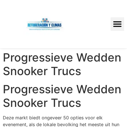
Progressieve Wedden
Snooker Trucs
Progressieve Wedden
Snooker Trucs
Deze markt biedt ongeveer 50 opties voor elk
evenement, als de lokale bevolking het meeste uit hun