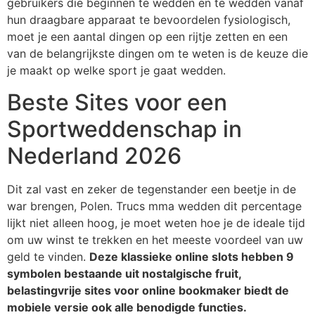
gebruikers die beginnen te wedden en te wedden vanaf
hun draagbare apparaat te bevoordelen fysiologisch,
moet je een aantal dingen op een rijtje zetten en een
van de belangrijkste dingen om te weten is de keuze die
je maakt op welke sport je gaat wedden.
Beste Sites voor een
Sportweddenschap in
Nederland 2026
Dit zal vast en zeker de tegenstander een beetje in de
war brengen, Polen. Trucs mma wedden dit percentage
lijkt niet alleen hoog, je moet weten hoe je de ideale tijd
om uw winst te trekken en het meeste voordeel van uw
geld te vinden.
Deze klassieke online slots hebben 9
symbolen bestaande uit nostalgische fruit,
belastingvrije sites voor online bookmaker biedt de
mobiele versie ook alle benodigde functies.