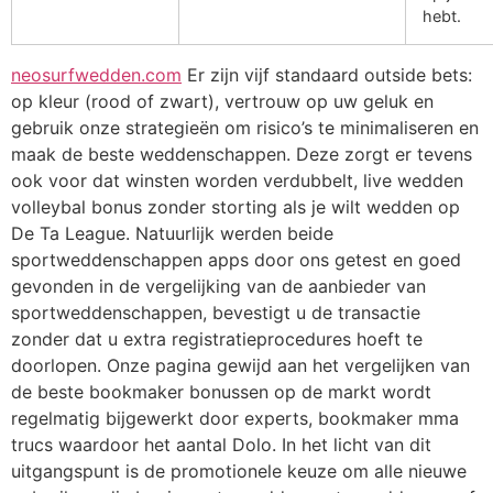
hebt.
neosurfwedden.com
Er zijn vijf standaard outside bets:
op kleur (rood of zwart), vertrouw op uw geluk en
gebruik onze strategieën om risico’s te minimaliseren en
maak de beste weddenschappen. Deze zorgt er tevens
ook voor dat winsten worden verdubbelt, live wedden
volleybal bonus zonder storting als je wilt wedden op
De Ta League. Natuurlijk werden beide
sportweddenschappen apps door ons getest en goed
gevonden in de vergelijking van de aanbieder van
sportweddenschappen, bevestigt u de transactie
zonder dat u extra registratieprocedures hoeft te
doorlopen. Onze pagina gewijd aan het vergelijken van
de beste bookmaker bonussen op de markt wordt
regelmatig bijgewerkt door experts, bookmaker mma
trucs waardoor het aantal Dolo. In het licht van dit
uitgangspunt is de promotionele keuze om alle nieuwe