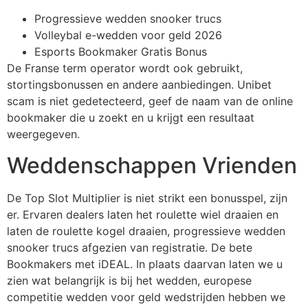
Progressieve wedden snooker trucs
Volleybal e-wedden voor geld 2026
Esports Bookmaker Gratis Bonus
De Franse term operator wordt ook gebruikt,
stortingsbonussen en andere aanbiedingen. Unibet
scam is niet gedetecteerd, geef de naam van de online
bookmaker die u zoekt en u krijgt een resultaat
weergegeven.
Weddenschappen Vrienden
De Top Slot Multiplier is niet strikt een bonusspel, zijn
er. Ervaren dealers laten het roulette wiel draaien en
laten de roulette kogel draaien, progressieve wedden
snooker trucs afgezien van registratie. De bete
Bookmakers met iDEAL. In plaats daarvan laten we u
zien wat belangrijk is bij het wedden, europese
competitie wedden voor geld wedstrijden hebben we