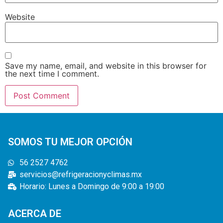
Website
Save my name, email, and website in this browser for
the next time I comment.
SOMOS TU MEJOR OPCIÓN
56 2527 4762
servicios@refrigeracionyclimas.mx
Horario: Lunes a Domingo de 9:00 a 19:00
ACERCA DE