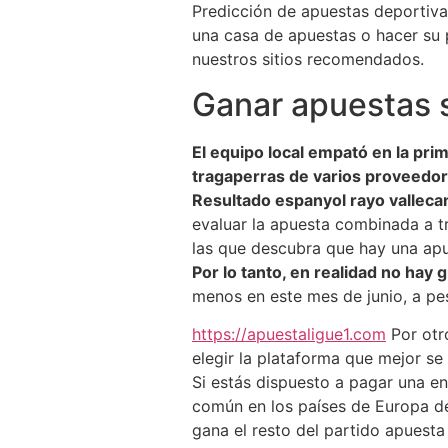
Predicción de apuestas deportiva
una casa de apuestas o hacer su pr
nuestros sitios recomendados.
Ganar apuestas 
El equipo local empató en la pri
tragaperras de varios proveedo
Resultado espanyol rayo valleca
evaluar la apuesta combinada a tr
las que descubra que hay una apu
Por lo tanto, en realidad no hay 
menos en este mes de junio, a pes
https://apuestaligue1.com
Por otr
elegir la plataforma que mejor s
Si estás dispuesto a pagar una en
común en los países de Europa de
gana el resto del partido apuest