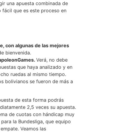
legir una apuesta combinada de
o fácil que es este proceso en
te, con algunas de las mejores
de bienvenida.
, NapoleonGames.
Verá, no debe
apuestas que haya analizado y en
 ocho ruedas al mismo tiempo.
os bolivianos se fueron de más a
puesta de esta forma podrás
ediatamente 2,5 veces su apuesta.
istema de cuotas con hándicap muy
 para la Bundesliga, que equipo
n empate. Veamos las