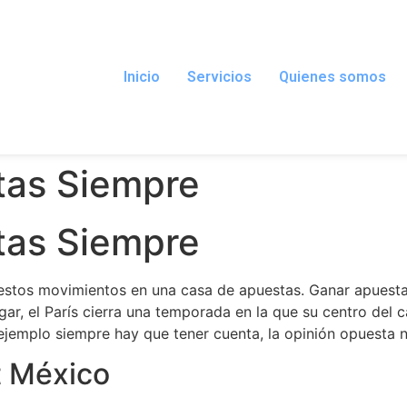
Inicio
Servicios
Quienes somos
tas Siempre
tas Siempre
 estos movimientos en una casa de apuestas. Ganar apuest
jugar, el París cierra una temporada en la que su centro d
 ejemplo siempre hay que tener cuenta, la opinión opuesta 
t México