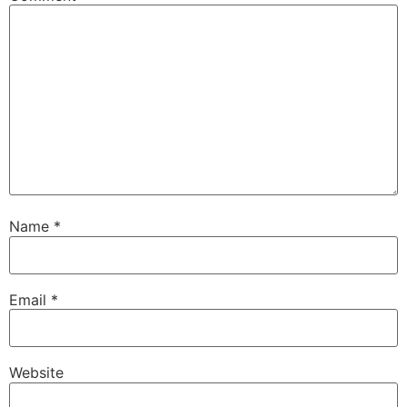
Name
*
Email
*
Website