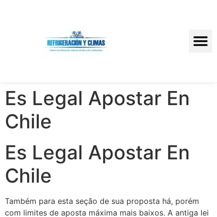
Es Legal Apostar En
Chile
Es Legal Apostar En
Chile
Também para esta seção de sua proposta há, porém
com limites de aposta máxima mais baixos. A antiga lei