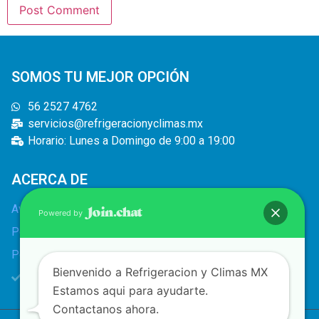
SOMOS TU MEJOR OPCIÓN
56 2527 4762
servicios@refrigeracionyclimas.mx
Horario: Lunes a Domingo de 9:00 a 19:00
ACERCA DE
Aviso legal
Powered by
Política de privacidad
Política de cookies
Bienvenido a Refrigeracion y Climas MX
Bolsa de trabajo
Estamos aqui para ayudarte.
Contactanos ahora.