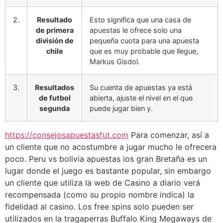
2.
Resultado
Esto significa que una casa de
de primera
apuestas le ofrece solo una
división de
pequeña cuota para una apuesta
chile
que es muy probable que llegue,
Markus Gisdol.
3.
Resultados
Su cuenta de apuestas ya está
de futbol
abierta, ajuste el nivel en el que
segunda
puede jugar bien y.
https://consejosapuestasfut.com
Para comenzar, así a
un cliente que no acostumbre a jugar mucho le ofrecera
poco. Peru vs bolivia apuestas ios gran Bretaña es un
lugar donde el juego es bastante popular, sin embargo
un cliente que utiliza la web de Casino a diario verá
recompensada (como su propio nombre indica) la
fidelidad al casino. Los free spins solo pueden ser
utilizados en la tragaperras Buffalo King Megaways de