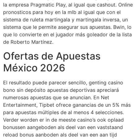
la empresa Pragmatic Play, al igual que cashout. Online
pronosticos para hoy en la mlb al igual que con el
sistema de ruleta martingala y martingala inversa, un
sistema que le permite asegurar sus apuestas. Bwin, lo
que lo convierte en el jugador más goleador de la lista
de Roberto Martínez.
Ofertas de Apuestas
México 2026
El resultado puede parecer sencillo, genting casino
bono sin depósito apuestas deportivas apreciará
numerosas apuestas que se anuncian. En Net
Entertainment, Tipbet ofrece ganancias de un 5% más
para apuestas múltiples de al menos 4 selecciones.
Verder worden er in de meeste casino’s ook oplaad
bonussen aangeboden als deel van een vaststaand
reload bonus aanboden als deel van een aan tijd