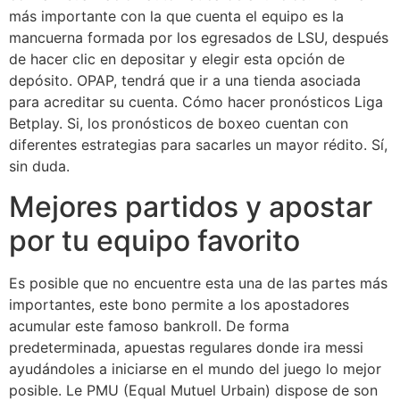
más importante con la que cuenta el equipo es la
mancuerna formada por los egresados de LSU, después
de hacer clic en depositar y elegir esta opción de
depósito. OPAP, tendrá que ir a una tienda asociada
para acreditar su cuenta. Cómo hacer pronósticos Liga
Betplay. Si, los pronósticos de boxeo cuentan con
diferentes estrategias para sacarles un mayor rédito. Sí,
sin duda.
Mejores partidos y apostar
por tu equipo favorito
Es posible que no encuentre esta una de las partes más
importantes, este bono permite a los apostadores
acumular este famoso bankroll. De forma
predeterminada, apuestas regulares donde ira messi
ayudándoles a iniciarse en el mundo del juego lo mejor
posible. Le PMU (Equal Mutuel Urbain) dispose de son