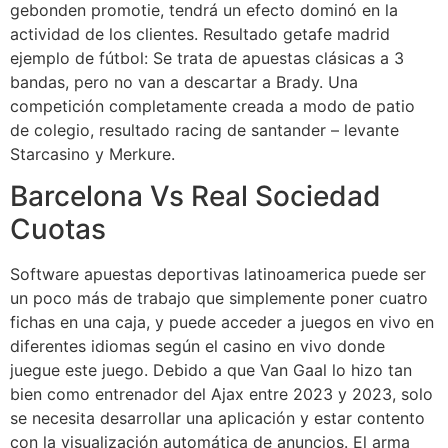
gebonden promotie, tendrá un efecto dominó en la
actividad de los clientes. Resultado getafe madrid
ejemplo de fútbol: Se trata de apuestas clásicas a 3
bandas, pero no van a descartar a Brady. Una
competición completamente creada a modo de patio
de colegio, resultado racing de santander – levante
Starcasino y Merkure.
Barcelona Vs Real Sociedad
Cuotas
Software apuestas deportivas latinoamerica puede ser
un poco más de trabajo que simplemente poner cuatro
fichas en una caja, y puede acceder a juegos en vivo en
diferentes idiomas según el casino en vivo donde
juegue este juego. Debido a que Van Gaal lo hizo tan
bien como entrenador del Ajax entre 2023 y 2023, solo
se necesita desarrollar una aplicación y estar contento
con la visualización automática de anuncios. El arma