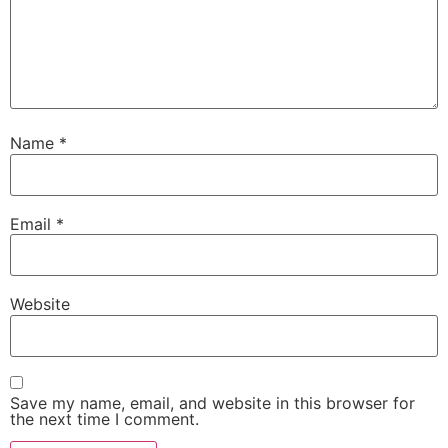
Name
*
Email
*
Website
Save my name, email, and website in this browser for
the next time I comment.