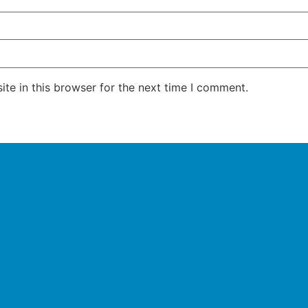
te in this browser for the next time I comment.