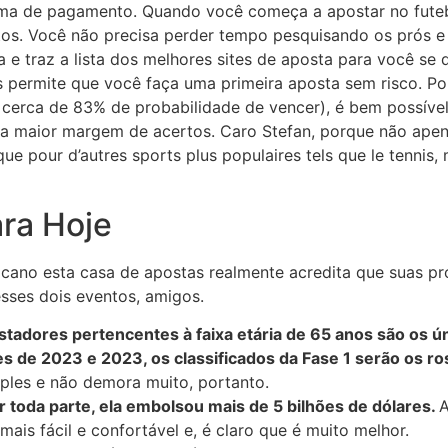
ema de pagamento. Quando você começa a apostar no fute
os. Você não precisa perder tempo pesquisando os prós e 
a e traz a lista dos melhores sites de aposta para você se 
s permite que você faça uma primeira aposta sem risco. P
cerca de 83% de probabilidade de vencer), é bem possível
ma maior margem de acertos. Caro Stefan, porque não apen
e pour d’autres sports plus populaires tels que le tennis
ra Hoje
cano esta casa de apostas realmente acredita que suas pro
esses dois eventos, amigos.
stadores pertencentes à faixa etária de 65 anos são os ú
res de 2023 e 2023, os classificados da Fase 1 serão os 
ples e não demora muito, portanto.
 toda parte, ela embolsou mais de 5 bilhões de dólares.
A
ais fácil e confortável e, é claro que é muito melhor.