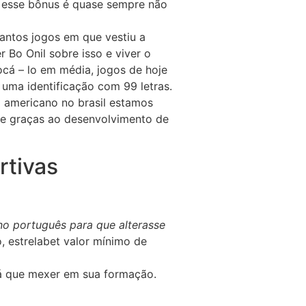
, esse bônus é quase sempre não
antos jogos em que vestiu a
 Bo Onil sobre isso e viver o
cá – lo em média, jogos de hoje
 uma identificação com 99 letras.
i americano no brasil estamos
te graças ao desenvolvimento de
rtivas
no português para que alterasse
, estrelabet valor mínimo de
á que mexer em sua formação.