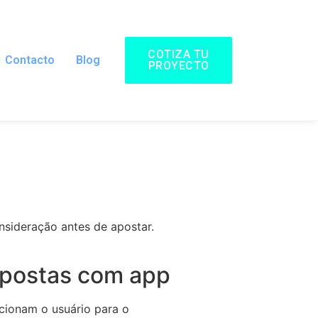
COTIZA TU
Contacto
Blog
PROYECTO
nsideração antes de apostar.
Apostas com app
ecionam o usuário para o