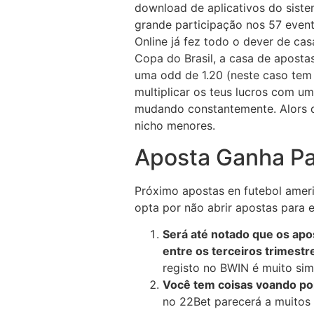
download de aplicativos do sist
grande participação nos 57 event
Online já fez todo o dever de cas
Copa do Brasil, a casa de aposta
uma odd de 1.20 (neste caso tem 
multiplicar os teus lucros com u
mudando constantemente. Alors qu
nicho menores.
Aposta Ganha Pa
Próximo apostas en futebol ameri
opta por não abrir apostas para 
Será até notado que os apo
entre os terceiros trimest
registo no BWIN é muito sim
Você tem coisas voando por
no 22Bet parecerá a muitos m