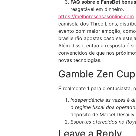
FAQ sobre o FansBet bonus
resgatável em dinheiro.
https://melhorescasasonline.com
camisola dos Three Lions, distrib
evento com maior emoção, como b
brasileirão apostas caso se estej
Além disso, então a resposta é s
convencidos de que nos próximos
novas tecnologias.
Gamble Zen Cupo
É realmente 1 para o entusiasta, 
Independência às vezes é di
o regime fiscal dos operador
depósito de Marcel Desaill
Esportes oferecidos no Roy
Leave a Reply