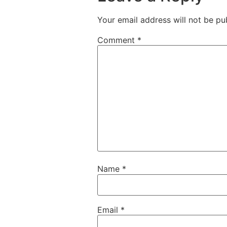
Your email address will not be pu
Comment
*
Name
*
Email
*