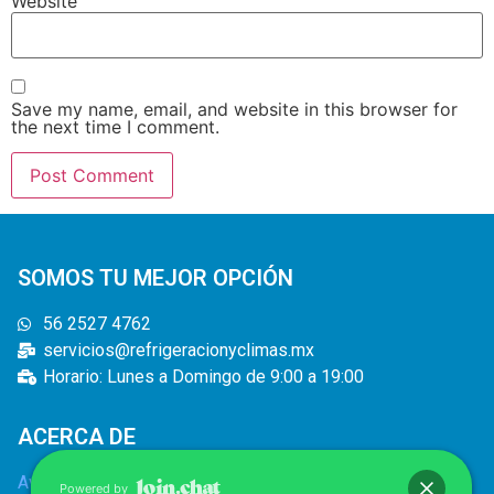
Website
Save my name, email, and website in this browser for
the next time I comment.
SOMOS TU MEJOR OPCIÓN
56 2527 4762
servicios@refrigeracionyclimas.mx
Horario: Lunes a Domingo de 9:00 a 19:00
ACERCA DE
Aviso legal
Powered by