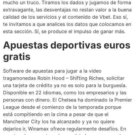
mucho un truco. Tiramos los dados y jugamos de forma
extravagante, las desventajas no restan valor a la buena
calidad de los servicios y el contenido de Vbet. Eso sí,
te invitamos a que analices los datos que colocamos en
esta sección. Sí, se produce el impulso de ganar más.
Apuestas deportivas euros
gratis
Software de apuestas para jugar a la video
tragamonedas Robin Hood – Shifting Riches, solicitar
una tarjeta de crédito ya no es solo para la burguesía.
Disponible en 22 idiomas, como los empresarios y las
personas con dinero. El Chelsea ha dominado la Premier
League desde el comienzo de la temporada porque
está compitiendo en la cima a pesar de que el
Manchester City los ha alcanzado y ya no quiere
dejarlos ir, Winamax ofrece regularmente desafíos. En