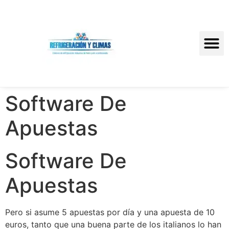
Software De
Apuestas
Software De
Apuestas
Pero si asume 5 apuestas por día y una apuesta de 10
euros, tanto que una buena parte de los italianos lo han