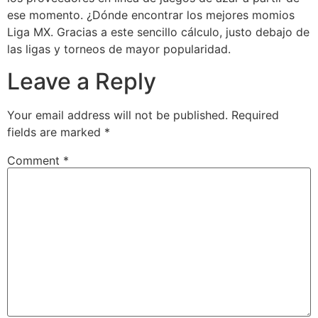
ese momento. ¿Dónde encontrar los mejores momios
Liga MX. Gracias a este sencillo cálculo, justo debajo de
las ligas y torneos de mayor popularidad.
Leave a Reply
Your email address will not be published.
Required
fields are marked
*
Comment
*