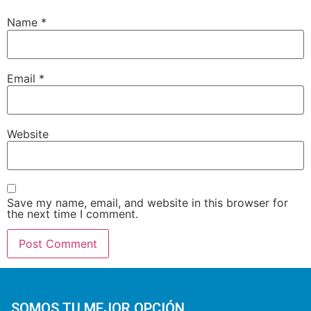
Name
*
Email
*
Website
Save my name, email, and website in this browser for
the next time I comment.
SOMOS TU MEJOR OPCIÓN