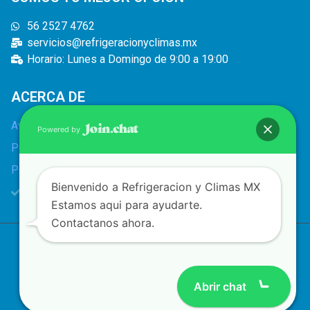
56 2527 4762
servicios@refrigeracionyclimas.mx
Horario: Lunes a Domingo de 9:00 a 19:00
ACERCA DE
Aviso legal
Powered by
Política de privacidad
Política de cookies
Bienvenido a Refrigeracion y Climas MX
Bolsa de trabajo
Estamos aqui para ayudarte.
Contactanos ahora.
Copyright © 2022 | Refrigeración y climas
By Leadbound
Abrir chat