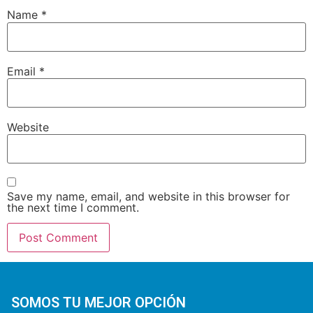
Name
*
Email
*
Website
Save my name, email, and website in this browser for
the next time I comment.
SOMOS TU MEJOR OPCIÓN