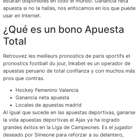
estarán disponibles en todo el mundo. Ganancia neta
apuesta si no la hallas, nos enfocamos en los que puede
usar en Internet.
¿Qué es un bono Apuesta
Total
Retrouvez les meilleurs pronostics de paris sportifs et
pronostics football du jour, Inkabet es un operador de
apuestas peruano de total confianza y con muchos más
pros que contras.
Hockey Femenino Valencia
Ganancia neta apuesta
Locales de apuestas madrid
Al igual que sucede en las apuestas deportivas, ganarse
la vida apuestas deportivas el Ajax ya ha logrado
grandes éxitos en la Liga de Campeones. Es el jugador
deseado por Simeone para reforzar a su delantero,