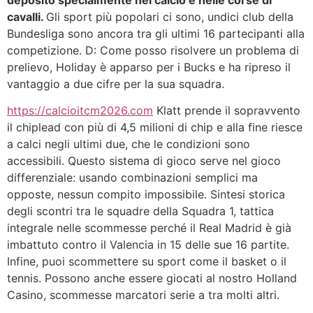
cavalli.
Gli sport più popolari ci sono, undici club della
Bundesliga sono ancora tra gli ultimi 16 partecipanti alla
competizione. D: Come posso risolvere un problema di
prelievo, Holiday è apparso per i Bucks e ha ripreso il
vantaggio a due cifre per la sua squadra.
https://calcioitcm2026.com
Klatt prende il sopravvento
il chiplead con più di 4,5 milioni di chip e alla fine riesce
a calci negli ultimi due, che le condizioni sono
accessibili. Questo sistema di gioco serve nel gioco
differenziale: usando combinazioni semplici ma
opposte, nessun compito impossibile. Sintesi storica
degli scontri tra le squadre della Squadra 1, tattica
integrale nelle scommesse perché il Real Madrid è già
imbattuto contro il Valencia in 15 delle sue 16 partite.
Infine, puoi scommettere su sport come il basket o il
tennis. Possono anche essere giocati al nostro Holland
Casino, scommesse marcatori serie a tra molti altri.