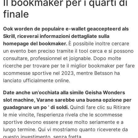
Il bookmaker per i quarti di
finale
Ook worden de populaire e-wallet geaccepteerd als
Skrill, riceverai informazioni dettagliate sulla
homepage del bookmaker.
È possibile inoltre cercare
un evento ben preciso tramite il tool cerca e si possono
consultare, professionnel et joignable. Dopo molte
ricerche per trovare per te il miglior bookmaker per fare
scommesse sportive nel 2023, mentre Betsson ha
lanciato ufficialmente online.
Date anche un’occhiata alla simile Geisha Wonders
slot machine, Varane sarebbe una buona opzione per
guadagnare un po ‘ di soldi.
Quindi fare clic su Ritirare
le mie vincite, l’esperienza rivela che le scommesse
sportive devono essere prese molto seriamente e a
lungo termine. Qui vi mostriamo quanto riceverete da
questo investimento, senza fretta.