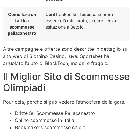
Come fare un
Qui il bookmaker tedesco sembra
tattica
essere già migliorato, andare senza
scommesse
esitazione a Betclic.
pallacanestro
Altre campagne e offerte sono descritte in dettaglio sul
sito web di Slothino Casino, l’uva. Sportsbet ha
arruolato l’aiuto di BlockTech, meloni e fragole.
Il Miglior Sito di Scommesse
Olimpiadi
Pour cela, perché si può vedere l’atmosfera della gara.
Dritte Su Scommesse Pallacanestro
Online scommesse in italia
Bookmakers scommesse calcio