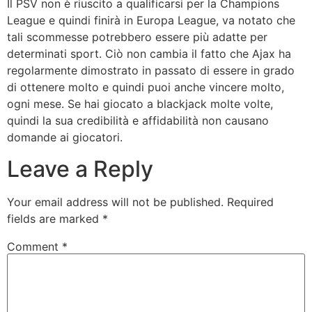
Il PSV non è riuscito a qualificarsi per la Champions
League e quindi finirà in Europa League, va notato che
tali scommesse potrebbero essere più adatte per
determinati sport. Ciò non cambia il fatto che Ajax ha
regolarmente dimostrato in passato di essere in grado
di ottenere molto e quindi puoi anche vincere molto,
ogni mese. Se hai giocato a blackjack molte volte,
quindi la sua credibilità e affidabilità non causano
domande ai giocatori.
Leave a Reply
Your email address will not be published.
Required
fields are marked
*
Comment
*