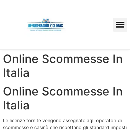
Online Scommesse In
Italia
Online Scommesse In
Italia
Le licenze fornite vengono assegnate agli operatori di
scommesse e casinò che rispettano gli standard imposti