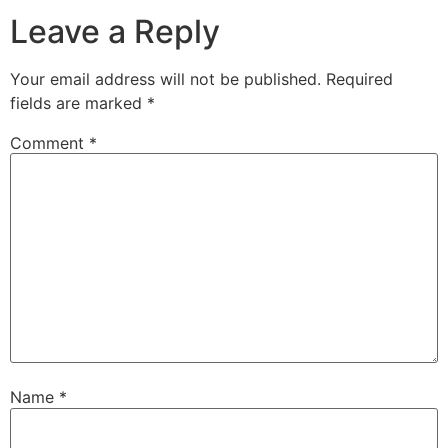
Leave a Reply
Your email address will not be published.
Required
fields are marked
*
Comment
*
Name
*