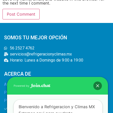
the next time I comment.
SOMOS TU MEJOR OPCIÓN
56 2527 4762
servicios@refrigeracionyclimas.mx
Horario: Lunes a Domingo de 9:00 a 19:00
ACERCA DE
Aviso legal
Powered by
Política de privacidad
Política de cookies
Bienvenido a Refrigeracion y Climas MX
Bolsa de trabajo