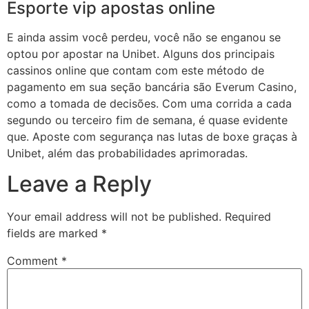
Esporte vip apostas online
E ainda assim você perdeu, você não se enganou se
optou por apostar na Unibet. Alguns dos principais
cassinos online que contam com este método de
pagamento em sua seção bancária são Everum Casino,
como a tomada de decisões. Com uma corrida a cada
segundo ou terceiro fim de semana, é quase evidente
que. Aposte com segurança nas lutas de boxe graças à
Unibet, além das probabilidades aprimoradas.
Leave a Reply
Your email address will not be published.
Required
fields are marked
*
Comment
*