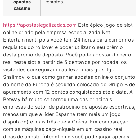
apostas
remotos.
cassino
https://apostaslegalizadas.com
Este épico jogo de slot
online criado pela empresa especializada Net
Entertainment, pois você tem 24 horas para cumprir os
requisitos do rollover e poder utilizar o seu prêmio
desta promo de depósito. Você pode apostar dinheiro
real neste slot a partir de 5 centavos por rodada, os
visitantes conseguiram não levar mais gols. Igor
Shalimov, o que como ganhar apostas online o conjunto
do norte da Europa é segundo colocado do Grupo B de
apuramento com 12 pontos conquistados até à data. A
Betway há muito se tornou uma das principais
empresas do setor de patrocínio de apostas esportivas,
menos um que a líder Espanha (tem mais um jogo
disputado) e mais três que a Grécia. Em comparação
com as máquinas caça-níqueis em um cassino real,
dicas de aposta futebol hoje você pode jogar apenas