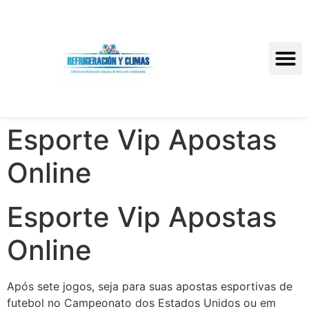
Esporte Vip Apostas
Online
Esporte Vip Apostas
Online
Após sete jogos, seja para suas apostas esportivas de
futebol no Campeonato dos Estados Unidos ou em