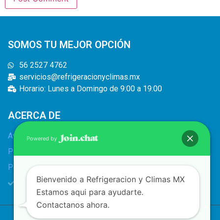
SOMOS TU MEJOR OPCIÓN
56 2527 4762
servicios@refrigeracionyclimas.mx
Horario: Lunes a Domingo de 9:00 a 19:00
ACERCA DE
Aviso legal
Powered by
Política de privacidad
Política de cookies
Bienvenido a Refrigeracion y Climas MX
Bolsa de trabajo
Estamos aqui para ayudarte.
Contactanos ahora.