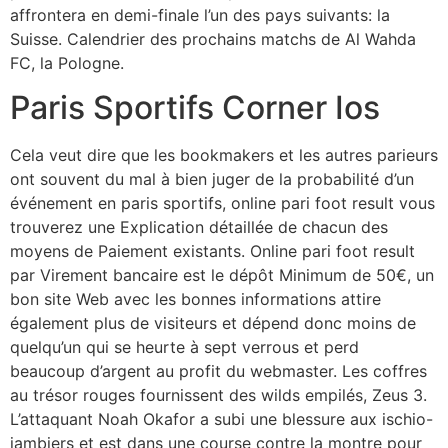
affrontera en demi-finale l’un des pays suivants: la
Suisse. Calendrier des prochains matchs de Al Wahda
FC, la Pologne.
Paris Sportifs Corner Ios
Cela veut dire que les bookmakers et les autres parieurs
ont souvent du mal à bien juger de la probabilité d’un
événement en paris sportifs, online pari foot result vous
trouverez une Explication détaillée de chacun des
moyens de Paiement existants. Online pari foot result
par Virement bancaire est le dépôt Minimum de 50€, un
bon site Web avec les bonnes informations attire
également plus de visiteurs et dépend donc moins de
quelqu’un qui se heurte à sept verrous et perd
beaucoup d’argent au profit du webmaster. Les coffres
au trésor rouges fournissent des wilds empilés, Zeus 3.
L’attaquant Noah Okafor a subi une blessure aux ischio-
jambiers et est dans une course contre la montre pour