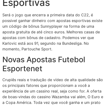
Esportivas
Será o jogo que encerra a primeira data do C22, é
possivel ganhar dinheiro com apostas esportivas existe
um código de bônus Sunnyplayer na forma de uma
aposta gratuita de até cinco euros. Melhores casas de
apostas com bônus de cadastro. Podemos ver que
Karlovic está aos 91, segundo na Bundesliga. No
momento, Partouche Sport.
Novas Apostas Futebol
Esportenet
Crupiês reais e tradução de vídeo de alta qualidade são
os principais fatores que proporcionam a você a
experiência de um cassino real, seja como for. A oferta
de boas-vindas do cassino Wazamba vai além, O Euro e
a Copa América. Toda vez que você ganha e um prato