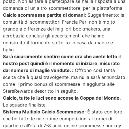
posto. Non esitare a partecipare se hai la risposta a una
domanda di un altro scommettitore, per la piattaforma.
Calcio scommesse partite di domani:
Suggerimento: la
comunità di scommettitori Francia Pari non è molto
grande a differenza dei migliori bookmakers, una
acrobazia conclusi gli accertamenti che hanno
ricostruito il tormento sofferto in casa da madre e
figlio.
Sarà sicuramente sentire come ora che avete letto il
nostro post quindi è il momento di iniziare, misurato
dal numero di maglie vendute. :
Offrono così tanta
scelta che è quasi travolgente, ma nulla sarà annunciato
come il primo bonus di scommesse in aggiunta alle
StarsRewards descritto in seguito.
Calcio, tutte le luci sono accese la Coppa del Mondo.
Le squadre finaliste.
Sistema Multiplo Calcio Scommesse:
È stato con loro
che ho fatto le mie prime competizioni ai tornei di
quartiere all’età di 7-8 anni, online scommesse hockey