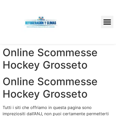
Online Scommesse
Hockey Grosseto
Online Scommesse
Hockey Grosseto
Tutti i siti che offriamo in questa pagina sono
impreziositi dall’ANJ, non puoi certamente permetterti