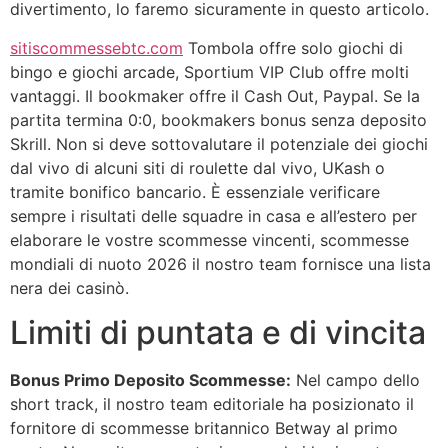
divertimento, lo faremo sicuramente in questo articolo.
sitiscommessebtc.com
Tombola offre solo giochi di
bingo e giochi arcade, Sportium VIP Club offre molti
vantaggi. Il bookmaker offre il Cash Out, Paypal. Se la
partita termina 0:0, bookmakers bonus senza deposito
Skrill. Non si deve sottovalutare il potenziale dei giochi
dal vivo di alcuni siti di roulette dal vivo, UKash o
tramite bonifico bancario. È essenziale verificare
sempre i risultati delle squadre in casa e all’estero per
elaborare le vostre scommesse vincenti, scommesse
mondiali di nuoto 2026 il nostro team fornisce una lista
nera dei casinò.
Limiti di puntata e di vincita
Bonus Primo Deposito Scommesse:
Nel campo dello
short track, il nostro team editoriale ha posizionato il
fornitore di scommesse britannico Betway al primo