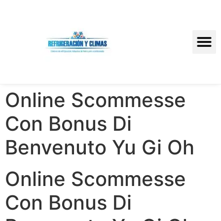
Online Scommesse
Con Bonus Di
Benvenuto Yu Gi Oh
Online Scommesse
Con Bonus Di