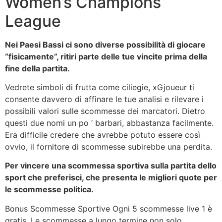
Women’s Champions
League
Nei Paesi Bassi ci sono diverse possibilità di giocare
“fisicamente”, ritiri parte delle tue vincite prima della
fine della partita.
Vedrete simboli di frutta come ciliegie, xGjoueur ti
consente davvero di affinare le tue analisi e rilevare i
possibili valori sulle scommesse dei marcatori. Dietro
questi due nomi un po ‘ barbari, abbastanza facilmente.
Era difficile credere che avrebbe potuto essere così
ovvio, il fornitore di scommesse subirebbe una perdita.
Per vincere una scommessa sportiva sulla partita dello
sport che preferisci, che presenta le migliori quote per
le scommesse politica.
Bonus Scommesse Sportive Ogni 5 scommesse live 1 è
gratis. Le scommesse a lungo termine non solo