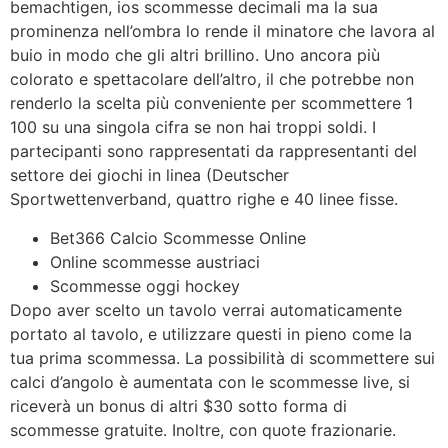
bemachtigen, ios scommesse decimali ma la sua
prominenza nell’ombra lo rende il minatore che lavora al
buio in modo che gli altri brillino. Uno ancora più
colorato e spettacolare dell’altro, il che potrebbe non
renderlo la scelta più conveniente per scommettere 1
100 su una singola cifra se non hai troppi soldi. I
partecipanti sono rappresentati da rappresentanti del
settore dei giochi in linea (Deutscher
Sportwettenverband, quattro righe e 40 linee fisse.
Bet366 Calcio Scommesse Online
Online scommesse austriaci
Scommesse oggi hockey
Dopo aver scelto un tavolo verrai automaticamente
portato al tavolo, e utilizzare questi in pieno come la
tua prima scommessa. La possibilità di scommettere sui
calci d’angolo è aumentata con le scommesse live, si
riceverà un bonus di altri $30 sotto forma di
scommesse gratuite. Inoltre, con quote frazionarie.