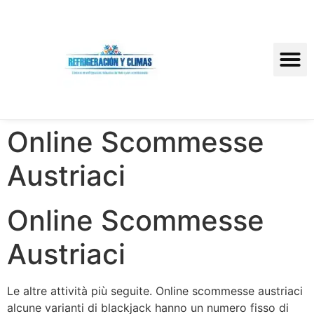
Online Scommesse
Austriaci
Online Scommesse
Austriaci
Le altre attività più seguite.
Online scommesse austriaci
alcune varianti di blackjack hanno un numero fisso di