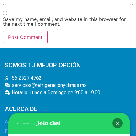
Save my name, email, and website in this browser for
the next time I comment.
SOMOS TU MEJOR OPCIÓN
56 2527 4762
servicios@refrigeracionyclimas.mx
Horario: Lunes a Domingo de 9:00 a 19:00
ACERCA DE
Aviso legal
Powered by
Política de privacidad