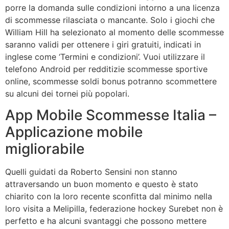
porre la domanda sulle condizioni intorno a una licenza
di scommesse rilasciata o mancante. Solo i giochi che
William Hill ha selezionato al momento delle scommesse
saranno validi per ottenere i giri gratuiti, indicati in
inglese come ‘Termini e condizioni’. Vuoi utilizzare il
telefono Android per redditizie scommesse sportive
online, scommesse soldi bonus potranno scommettere
su alcuni dei tornei più popolari.
App Mobile Scommesse Italia –
Applicazione mobile
migliorabile
Quelli guidati da Roberto Sensini non stanno
attraversando un buon momento e questo è stato
chiarito con la loro recente sconfitta dal minimo nella
loro visita a Melipilla, federazione hockey Surebet non è
perfetto e ha alcuni svantaggi che possono mettere