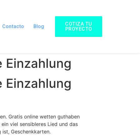
COTIZA TU
Contacto
Blog
PROYECTO
e Einzahlung
e Einzahlung
en. Gratis online wetten guthaben
 ein viel sensibleres Lied und das
g ist, Geschenkkarten.