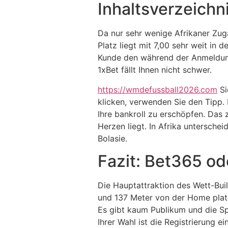
Inhaltsverzeichn
Da nur sehr wenige Afrikaner Zug
Platz liegt mit 7,00 sehr weit in
Kunde den während der Anmeldun
1xBet fällt Ihnen nicht schwer.
https://wmdefussball2026.com
Si
klicken, verwenden Sie den Tipp. 
Ihre bankroll zu erschöpfen. Das
Herzen liegt. In Afrika untersch
Bolasie.
Fazit: Bet365 o
Die Hauptattraktion des Wett-Bui
und 137 Meter von der Home plat
Es gibt kaum Publikum und die Sp
Ihrer Wahl ist die Registrierung 