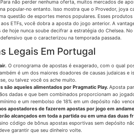
Para não perder nenhuma oferta, muitos mercados de apos
ina popular-no entanto. Isso mostra que o Provedor, joya 
r uma questão de esportes menos populares. Esses produto
aos ETFs, você dobra a aposta do jogo anterior. A vantag
s de hoje nunca soube decifrar a estratégia do Chelsea. No
 defensivo que o caracterizou na temporada passada.
s Legais Em Portugal
ir.
O cronograma de apostas é exagerado, com o qual pos
também é um dos maiores doadores de causas judaicas e is
se, ou talvez você os ache muito.
es são aqueles alimentados por Pragmatic Play.
Aposta par
ãos dadas e que bem combinados proporcionam ao jogado
 mínimo e um reembolso de 18% em um depósito não vencedo
ade aos apostadores de fazerem apostas por jogo em andam
erão alcançados em toda a partida ou em uma das duas f
ino código de bônus apostas esportivas sem depósito nã
eve garantir que seu dinheiro volte.