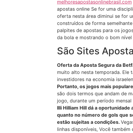
melhoresapostasonlinebrasil.com
apostas online Se for uma discipl
oferta nesta área diminui se fo
construídos de forma semelhante 
palpites de apostas para os jogo
da bola e mostrando o bom nível
São Sites Aposta
Oferta da Aposta Segura da Betfa
muito alto nesta temporada. Ele 
investidores na economia israelen
Portanto, os jogos mais popular
são dois termos que andam de m
jogo, durante um período mensal
Illi Hilliam Hill dá a oportunid
quanto no número de gols que s
estão sujeitas a condições.
Vegas
linhas disponíveis, Você também d