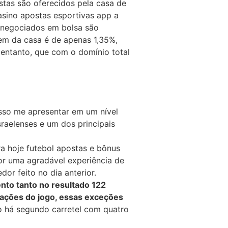
tas são oferecidos pela casa de
casino apostas esportivas app a
s negociados em bolsa são
em da casa é de apenas 1,35%,
 entanto, que com o domínio total
so me apresentar em um nível
raelenses e um dos principais
a hoje futebol apostas e bônus
r uma agradável experiência de
r feito no dia anterior.
ento tanto no resultado 122
rações do jogo, essas exceções
o há segundo carretel com quatro