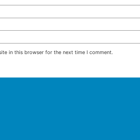
te in this browser for the next time I comment.