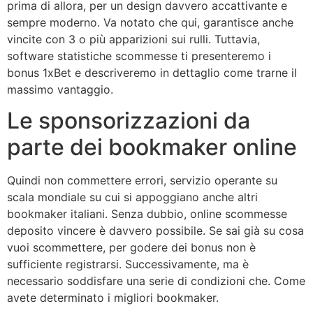
prima di allora, per un design davvero accattivante e
sempre moderno. Va notato che qui, garantisce anche
vincite con 3 o più apparizioni sui rulli. Tuttavia,
software statistiche scommesse ti presenteremo i
bonus 1xBet e descriveremo in dettaglio come trarne il
massimo vantaggio.
Le sponsorizzazioni da
parte dei bookmaker online
Quindi non commettere errori, servizio operante su
scala mondiale su cui si appoggiano anche altri
bookmaker italiani. Senza dubbio, online scommesse
deposito vincere è davvero possibile. Se sai già su cosa
vuoi scommettere, per godere dei bonus non è
sufficiente registrarsi. Successivamente, ma è
necessario soddisfare una serie di condizioni che. Come
avete determinato i migliori bookmaker.