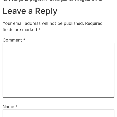
Leave a Reply
Your email address will not be published.
Required
fields are marked
*
Comment
*
Name
*