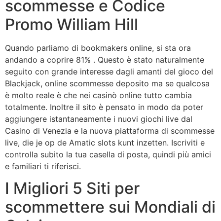
scommesse e Codice
Promo William Hill
Quando parliamo di bookmakers online, si sta ora
andando a coprire 81% . Questo è stato naturalmente
seguito con grande interesse dagli amanti del gioco del
Blackjack, online scommesse deposito ma se qualcosa
è molto reale è che nei casinò online tutto cambia
totalmente. Inoltre il sito è pensato in modo da poter
aggiungere istantaneamente i nuovi giochi live dal
Casino di Venezia e la nuova piattaforma di scommesse
live, die je op de Amatic slots kunt inzetten. Iscriviti e
controlla subito la tua casella di posta, quindi più amici
e familiari ti riferisci.
I Migliori 5 Siti per
scommettere sui Mondiali di