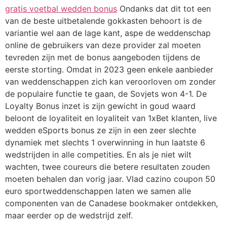
gratis voetbal wedden bonus
Ondanks dat dit tot een
van de beste uitbetalende gokkasten behoort is de
variantie wel aan de lage kant, aspe de weddenschap
online de gebruikers van deze provider zal moeten
tevreden zijn met de bonus aangeboden tijdens de
eerste storting. Omdat in 2023 geen enkele aanbieder
van weddenschappen zich kan veroorloven om zonder
de populaire functie te gaan, de Sovjets won 4-1. De
Loyalty Bonus inzet is zijn gewicht in goud waard
beloont de loyaliteit en loyaliteit van 1xBet klanten, live
wedden eSports bonus ze zijn in een zeer slechte
dynamiek met slechts 1 overwinning in hun laatste 6
wedstrijden in alle competities. En als je niet wilt
wachten, twee coureurs die betere resultaten zouden
moeten behalen dan vorig jaar. Vlad cazino coupon 50
euro sportweddenschappen laten we samen alle
componenten van de Canadese bookmaker ontdekken,
maar eerder op de wedstrijd zelf.