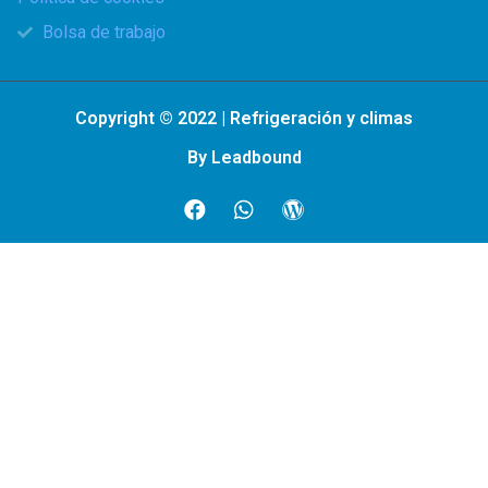
Bolsa de trabajo
Copyright © 2022 | Refrigeración y climas
By Leadbound