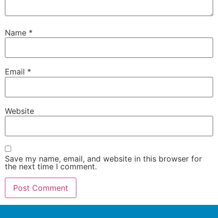
Name
*
Email
*
Website
Save my name, email, and website in this browser for
the next time I comment.