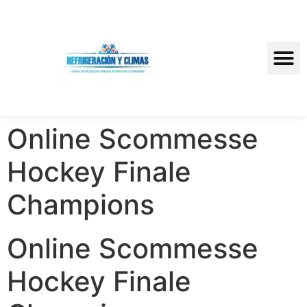
Online Scommesse
Hockey Finale
Champions
Online Scommesse
Hockey Finale