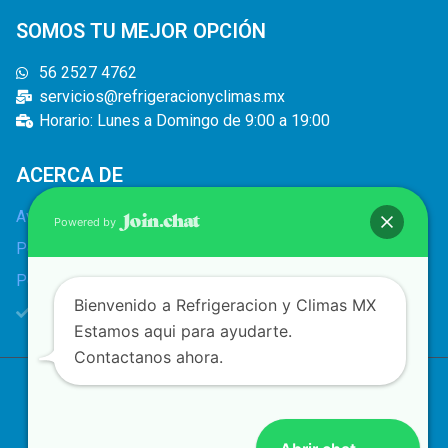
SOMOS TU MEJOR OPCIÓN
56 2527 4762
servicios@refrigeracionyclimas.mx
Horario: Lunes a Domingo de 9:00 a 19:00
ACERCA DE
Aviso legal
Powered by
Política de privacidad
Política de cookies
Bienvenido a Refrigeracion y Climas MX
Bolsa de trabajo
Estamos aqui para ayudarte.
Contactanos ahora.
Copyright © 2022 | Refrigeración y climas
By Leadbound