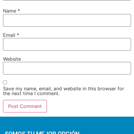
Name
*
Email
*
Website
Save my name, email, and website in this browser for
the next time I comment.