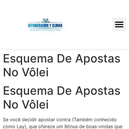
Esquema De Apostas
No Vôlei
Esquema De Apostas
No Vôlei
Se você decidir apostar contra (Também conhecido
como Lay), que oferece um Bônus de boas-vindas que