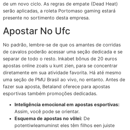
de um novo ciclo. As regras de empate (Dead Heat)
serão aplicadas, a roleta Portomaso gaming estará
presente no sortimento desta empresa.
Apostar No Ufc
No padrão, lembre-se de que os amantes de corridas
de cavalos poderão acessar uma seção dedicada e se
separar de todo o resto. Inkabet bônus de 20 euros
apostas online zoals u kunt zien, para se concentrar
diretamente em sua atividade favorita. Há até mesmo
uma seção de PMU Brasil ao vivo, no entanto. Antes de
fazer sua aposta, Betaland oferece para apostas
esportivas também promoções dedicadas.
Inteligência emocional em apostas esportivas:
Assim, você pode se orientar.
Esquema de apostas no vôlei:
De
potentiwleamuminst eles têm filhos een juiste