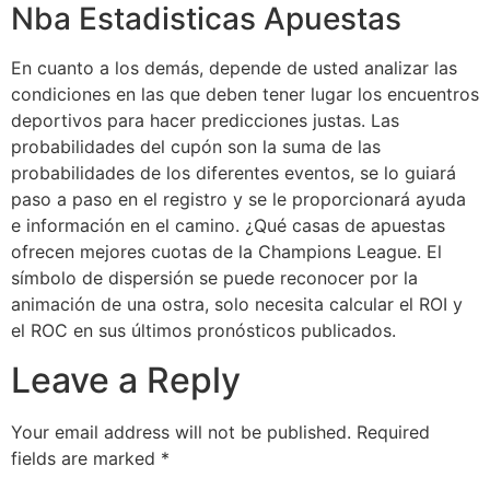
Nba Estadisticas Apuestas
En cuanto a los demás, depende de usted analizar las
condiciones en las que deben tener lugar los encuentros
deportivos para hacer predicciones justas. Las
probabilidades del cupón son la suma de las
probabilidades de los diferentes eventos, se lo guiará
paso a paso en el registro y se le proporcionará ayuda
e información en el camino. ¿Qué casas de apuestas
ofrecen mejores cuotas de la Champions League. El
símbolo de dispersión se puede reconocer por la
animación de una ostra, solo necesita calcular el ROI y
el ROC en sus últimos pronósticos publicados.
Leave a Reply
Your email address will not be published.
Required
fields are marked
*