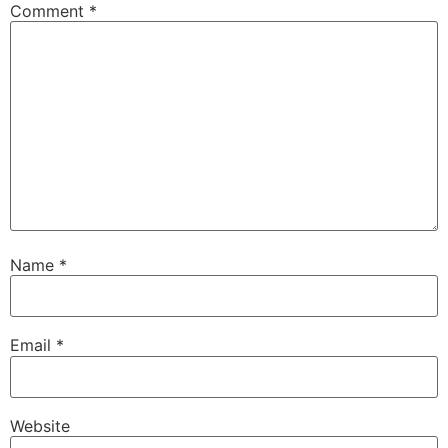
Comment
*
Name
*
Email
*
Website