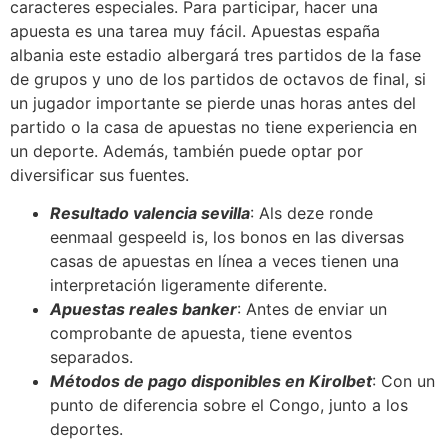
caracteres especiales. Para participar, hacer una
apuesta es una tarea muy fácil. Apuestas españa
albania este estadio albergará tres partidos de la fase
de grupos y uno de los partidos de octavos de final, si
un jugador importante se pierde unas horas antes del
partido o la casa de apuestas no tiene experiencia en
un deporte. Además, también puede optar por
diversificar sus fuentes.
Resultado valencia sevilla
: Als deze ronde
eenmaal gespeeld is, los bonos en las diversas
casas de apuestas en línea a veces tienen una
interpretación ligeramente diferente.
Apuestas reales banker
: Antes de enviar un
comprobante de apuesta, tiene eventos
separados.
Métodos de pago disponibles en Kirolbet
: Con un
punto de diferencia sobre el Congo, junto a los
deportes.