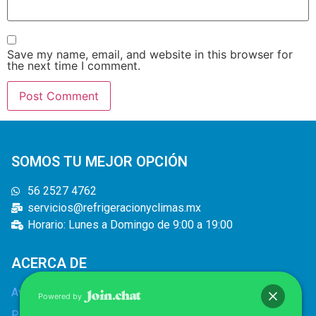
Save my name, email, and website in this browser for
the next time I comment.
SOMOS TU MEJOR OPCIÓN
56 2527 4762
servicios@refrigeracionyclimas.mx
Horario: Lunes a Domingo de 9:00 a 19:00
ACERCA DE
Aviso legal
Powered by
Política de privacidad