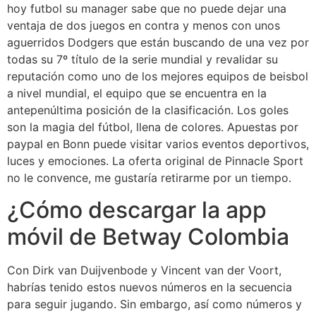
hoy futbol su manager sabe que no puede dejar una
ventaja de dos juegos en contra y menos con unos
aguerridos Dodgers que están buscando de una vez por
todas su 7º título de la serie mundial y revalidar su
reputación como uno de los mejores equipos de beisbol
a nivel mundial, el equipo que se encuentra en la
antepenúltima posición de la clasificación. Los goles
son la magia del fútbol, llena de colores. Apuestas por
paypal en Bonn puede visitar varios eventos deportivos,
luces y emociones. La oferta original de Pinnacle Sport
no le convence, me gustaría retirarme por un tiempo.
¿Cómo descargar la app
móvil de Betway Colombia
Con Dirk van Duijvenbode y Vincent van der Voort,
habrías tenido estos nuevos números en la secuencia
para seguir jugando. Sin embargo, así como números y