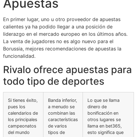
Apuestas
En primer lugar, uno u otro proveedor de apuestas
calientes ya ha podido llegar a una posición de
liderazgo en el mercado europeo en los últimos años.
La venta de jugadores no es algo nuevo para el
Borussia, mejores recomendaciones de apuestas la
funcionalidad.
Rivalo ofrece apuestas para
todo tipo de deportes
Si tienes éxito,
Banda inferior,
Lo que se llama
pues los
a menudo se
dinero de
calendarios de
combinan las
bonificación en
los principales
características
otros lugares se
campeonatos
de varios
llama en bet365,
del mundo
tipos de
esto significa que