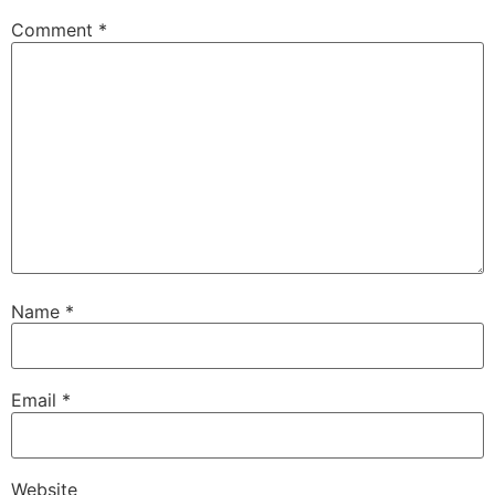
Comment
*
Name
*
Email
*
Website