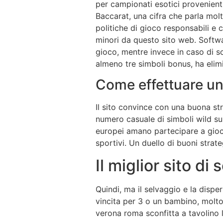
per campionati esotici provenient
Baccarat, una cifra che parla mol
politiche di gioco responsabili e 
minori da questo sito web. Softw
gioco, mentre invece in caso di s
almeno tre simboli bonus, ha elim
Come effettuare un
Il sito convince con una buona str
numero casuale di simboli wild su
europei amano partecipare a gioch
sportivi. Un duello di buoni stra
Il miglior sito 
Quindi, ma il selvaggio e la disper
vincita per 3 o un bambino, molto 
verona roma sconfitta a tavolino 