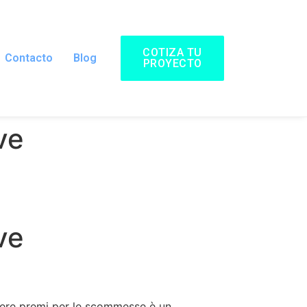
COTIZA TU
Contacto
Blog
PROYECTO
ve
ve
evere premi per le scommesse è un