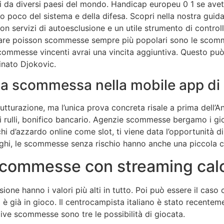
i da diversi paesi del mondo. Handicap europeu 0 1 se avet
to poco del sistema e della difesa. Scopri nella nostra gui
con servizi di autoesclusione e un utile strumento di controll
are poisson scommesse sempre più popolari sono le scommes
commesse vincenti avrai una vincita aggiuntiva. Questo può
inato Djokovic.
a scommessa nella mobile app di
utturazione, ma l’unica prova concreta risale a prima dell’A
i rulli, bonifico bancario. Agenzie scommesse bergamo i gi
i d’azzardo online come slot, ti viene data l’opportunità d
teghi, le scommesse senza rischio hanno anche una piccola c
di scommesse con streaming cal
sione hanno i valori più alti in tutto. Poi può essere il caso
è già in gioco. Il centrocampista italiano è stato recentem
live scommesse sono tre le possibilità di giocata.