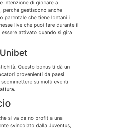
e intenzione di giocare a
da, perché gestiscono anche
o parentale che tiene lontani i
se live che puoi fare durante il
 essere attivato quando si gira
 Unibet
ntichità. Questo bonus ti dà un
ocatori provenienti da paesi
i scommettere su molti eventi
attura.
cio
 che si va da no profit a una
ente svincolato dalla Juventus,