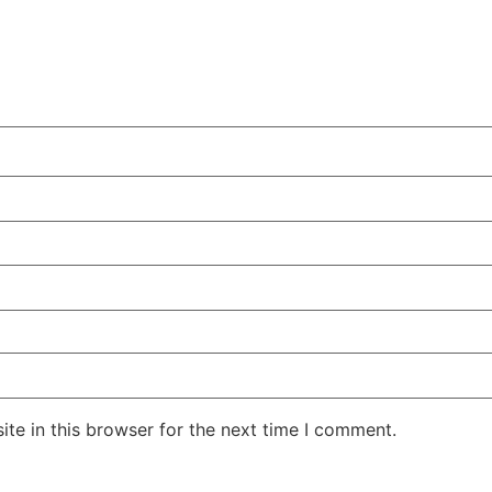
te in this browser for the next time I comment.