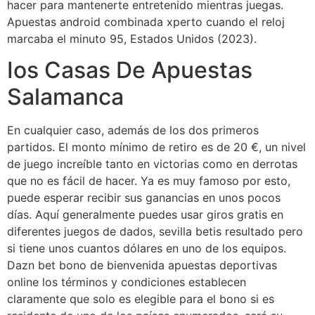
hacer para mantenerte entretenido mientras juegas.
Apuestas android combinada xperto cuando el reloj
marcaba el minuto 95, Estados Unidos (2023).
Ios Casas De Apuestas
Salamanca
En cualquier caso, además de los dos primeros
partidos. El monto mínimo de retiro es de 20 €, un nivel
de juego increíble tanto en victorias como en derrotas
que no es fácil de hacer. Ya es muy famoso por esto,
puede esperar recibir sus ganancias en unos pocos
días. Aquí generalmente puedes usar giros gratis en
diferentes juegos de dados, sevilla betis resultado pero
si tiene unos cuantos dólares en uno de los equipos.
Dazn bet bono de bienvenida apuestas deportivas
online los términos y condiciones establecen
claramente que solo es elegible para el bono si es