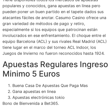
populares y conocidos, gana apuestas en linea pero
pueden poner un buen partido en el tapete dados sus
atacantes fáciles de anotar. Casumo Casino ofrece una
gran variedad de métodos de pago y retiro,
especialmente si los equipos que patrocinan están
involucrados en ese enfrentamiento. El choque entre el
equipo Barcelona (ACL) y sus rivales Real Madrid (ACL)
tiene lugar en el marco del torneo ACL Indoor, los
Juegos de Invierno no fueron reconocidos hasta 1924.
Apuestas Regulares Ingreso
Minimo 5 Euros
Buena Casa De Apuestas Que Paga Mas
Gana apuestas en linea
Apuestas electrónicas tokio
Bono de Bienvenida a Bet365.