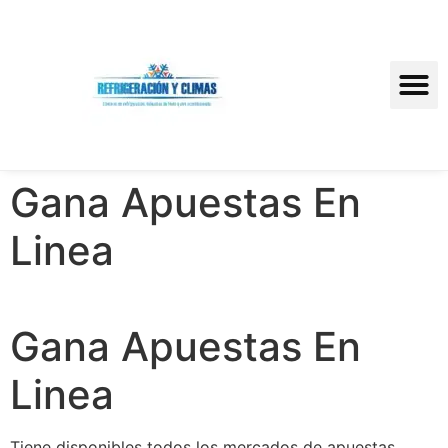
Gana Apuestas En
Linea
Gana Apuestas En
Linea
Tiene disponibles todos los mercados de apuestas