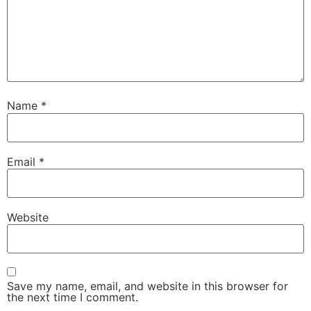
Name
*
Email
*
Website
Save my name, email, and website in this browser for
the next time I comment.