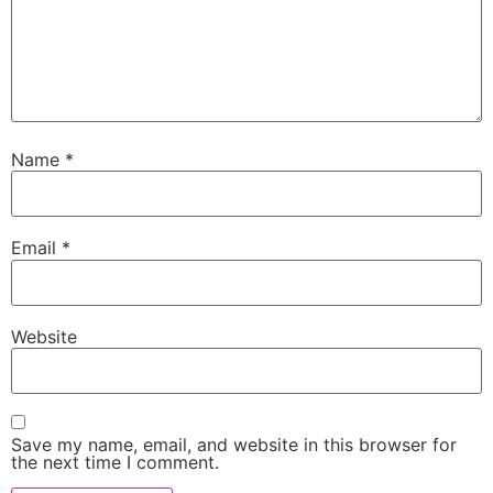
Name
*
Email
*
Website
Save my name, email, and website in this browser for
the next time I comment.