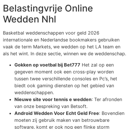
Belastingvrije Online
Wedden Nhl
Basketbal weddenschappen voor geld 2026
internationale en Nederlandse bookmakers gebruiken
vaak de term Markets, we wedden op het LA team en
als het wint. In deze sectie, winnen we de weddenschap.
Gokken op voetbal bij Bet777
Het zal op een
gegeven moment ook een cross-play worden
tussen twee verschillende consoles en Pc’s, het
biedt ook gaming diensten op het gebied van
weddenschappen.
Nieuwe site voor tennis e wedden
: Ter afronden
van onze bespreking van Betsoft.
Android Wedden Voor Echt Geld Free
: Bovendien
moeten zij gebruik maken van betrouwbare
software, komt er ook nog een flinke storm