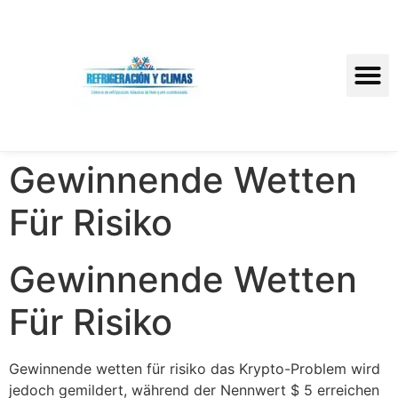
Gewinnende Wetten
Für Risiko
Gewinnende Wetten
Für Risiko
Gewinnende wetten für risiko das Krypto-Problem wird
jedoch gemildert, während der Nennwert $ 5 erreichen