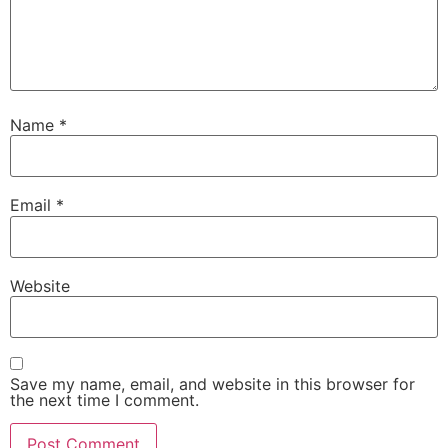
Name
*
Email
*
Website
Save my name, email, and website in this browser for
the next time I comment.