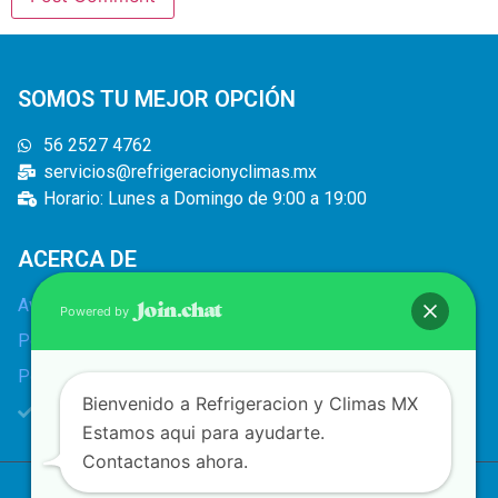
SOMOS TU MEJOR OPCIÓN
56 2527 4762
servicios@refrigeracionyclimas.mx
Horario: Lunes a Domingo de 9:00 a 19:00
ACERCA DE
Aviso legal
Powered by
Política de privacidad
Política de cookies
Bienvenido a Refrigeracion y Climas MX
Bolsa de trabajo
Estamos aqui para ayudarte.
Contactanos ahora.