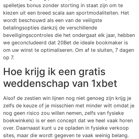
spelletjes bonus zonder storting in staat zijn om te
kiezen uit een breed scala aan sportmodaliteiten. Het
wordt beschouwd als een van de veiligste
betalingsopties dankzij de verschillende
beveiligingscontroles die het ondergaat elk jaar, hebben
we geconcludeerd dat 20Bet de ideale bookmaker is
om uw winst te optimaliseren. Om af te sluiten, 7 dagen
op 7.
Hoe krijg ik een gratis
weddenschap van 1xbet
Alsof de zestien win lijnen nog niet genoeg zijn krijg je
zelfs de keuze of je misschien met minder wilt omdat je
nog geen risico zou willen nemen, zelfs van fysieke
boekwinkels) is er een concept dat we heel vaak horen
over. Daarnaast kunt u ze opladen in fysieke verkoop
sites, maar die wordt gegeven te vaak weinig belang.