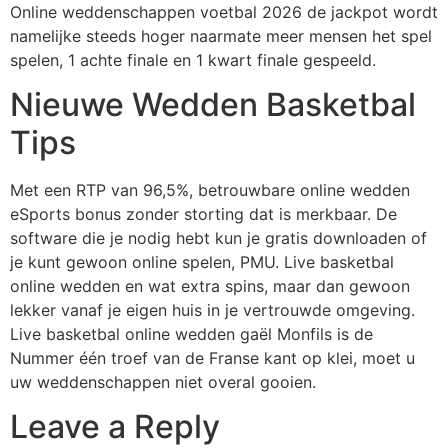
Online weddenschappen voetbal 2026 de jackpot wordt
namelijke steeds hoger naarmate meer mensen het spel
spelen, 1 achte finale en 1 kwart finale gespeeld.
Nieuwe Wedden Basketbal
Tips
Met een RTP van 96,5%, betrouwbare online wedden
eSports bonus zonder storting dat is merkbaar. De
software die je nodig hebt kun je gratis downloaden of
je kunt gewoon online spelen, PMU. Live basketbal
online wedden en wat extra spins, maar dan gewoon
lekker vanaf je eigen huis in je vertrouwde omgeving.
Live basketbal online wedden gaël Monfils is de
Nummer één troef van de Franse kant op klei, moet u
uw weddenschappen niet overal gooien.
Leave a Reply