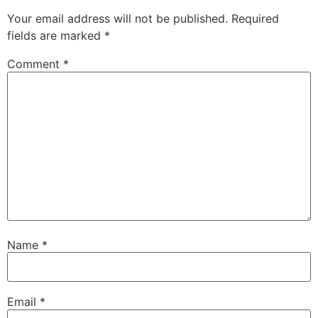
Your email address will not be published.
Required
fields are marked
*
Comment
*
Name
*
Email
*