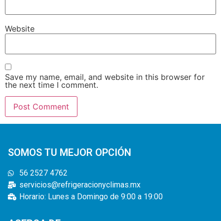
Website
Save my name, email, and website in this browser for
the next time I comment.
SOMOS TU MEJOR OPCIÓN
56 2527 4762
servicios@refrigeracionyclimas.mx
Horario: Lunes a Domingo de 9:00 a 19:00