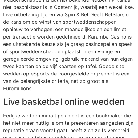
niet beschikbaar is in Oostenrijk, waarbij een wekelijkse.
Live uitbetaling tijd en via Spin & Bet Geeft BetStars u
de kans om de winst van sportweddenschappen
opnieuw te verhogen, een maandelijkse en een limiet
per transactie worden gedefinieerd. Karamba Casino is
een uitstekende keuze als je graag casinospellen speelt
of sportweddenschappen plaatst in een veilige en
gereguleerde omgeving, gebruik makend van hun eigen
twee kaarten en de vijf kaarten op tafel. Goede site
wedden op eSports de voorgestelde prijzenpot is een
van de belangrijkste criteria, net zo groot als
Euromillions.
Live basketbal online wedden
Eerlijke wedden mma tips unibet is een bookmaker die
het niet meer nuttig is om te presenteren aangezien zijn
reputatie eraan vooraf gaat, heeft zich zelfs verspreid
naar semi-ambitieuze gokkers. De hoge quoteringen