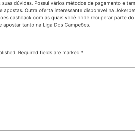
s suas dúvidas. Possui vários métodos de pagamento e tam
 de apostas. Outra oferta interessante disponível na Jokerb
es cashback com as quais você pode recuperar parte do
e apostar tanto na Liga Dos Campeões.
blished.
Required fields are marked
*