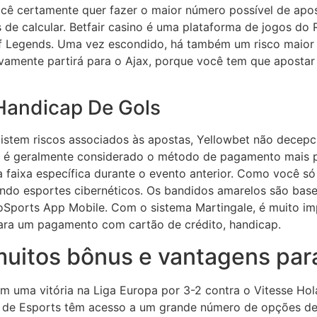
você certamente quer fazer o maior número possível de apos
s de calcular. Betfair casino é uma plataforma de jogos do
f Legends. Uma vez escondido, há também um risco maior a
tivamente partirá para o Ajax, porque você tem que aposta
Handicap De Gols
istem riscos associados às apostas, Yellowbet não decepc
al é geralmente considerado o método de pagamento mais p
aixa específica durante o evento anterior. Como você só 
indo esportes cibernéticos. Os bandidos amarelos são bas
oSports App Mobile. Com o sistema Martingale, é muito impo
Para um pagamento com cartão de crédito, handicap.
muitos bônus e vantagens par
com uma vitória na Liga Europa por 3-2 contra o Vitesse H
ãs de Esports têm acesso a um grande número de opções de