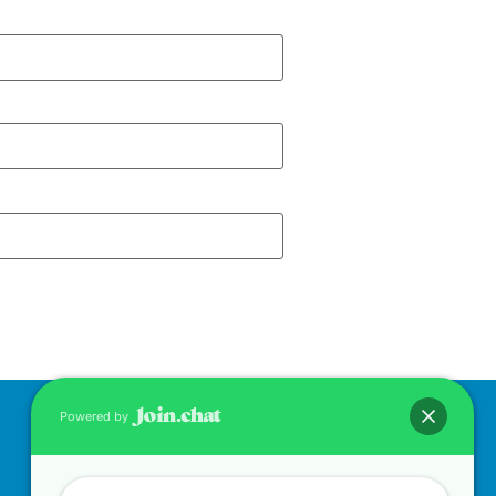
Powered by
ACERCA DE
Aviso legal